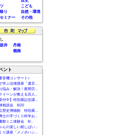
歴史
ツ
こども
祭り
自然・環境
セミナー
その他
し
坂井
丹南
嶺南
ベント
蓄音機コンサート♪
で学ぶ法律講座「遺言...
お悩み・解決！夜間労...
クイーンが教える百人...
受付中】特別展記念講...
相談会 8/20
立歴史博物館 特別展...
博士の手づくり科学お...
館ミニ体験会 8/...
ゃんの楽しい紙しばい...
くり講座「メノポハン...