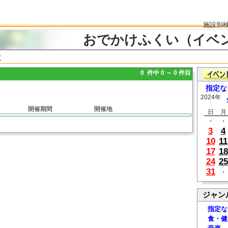
施設別
おでかけふくい（イベ
覧
0 件中 0 ～ 0 件目
指定な
2024年
開催期間
開催地
日
月
・
・
3
4
10
11
17
18
24
25
31
・
ジャン
指定な
食・健