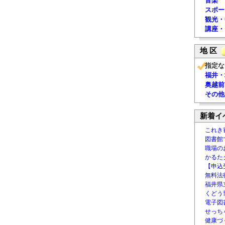
音楽
スポー
観光・
講座・
地 区
指定な
福井・
奥越前
その他
新着イ
これき
図書館
職場の
かるた
【申込
無料法律
福井県
くどう
電子図書
せっち
健康づ