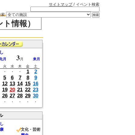
サイトマップ
/ イベント検索
検索
ント情報）
し
3
先月
月
来月
火
水
木
金
土
1
2
・
・
・
5
6
7
8
9
12
13
14
15
16
19
20
21
22
23
26
27
28
29
30
・
・
・
・
・
ル
し
康
文化・芸術