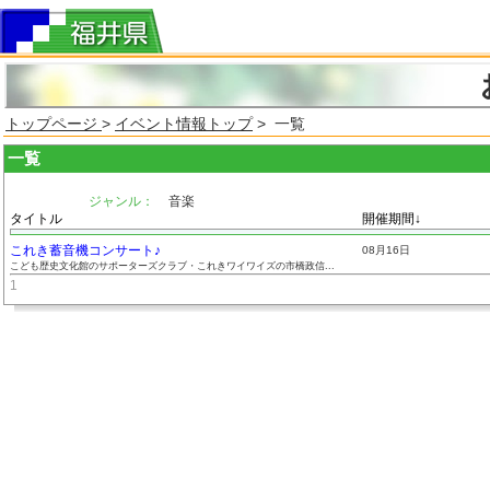
トップページ
>
イベント情報トップ
> 一覧
一覧
ジャンル：
音楽
タイトル
開催期間↓
これき蓄音機コンサート♪
08月16日
こども歴史文化館のサポーターズクラブ・これきワイワイズの市橋政信...
1