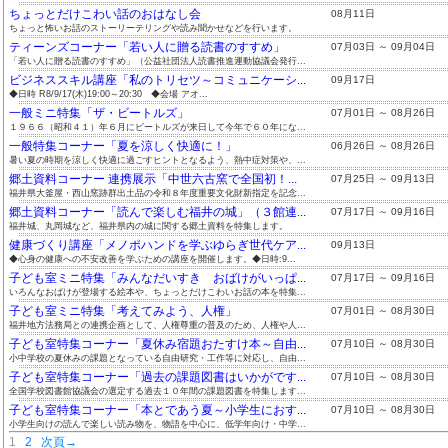
ちょっとだけこわい話のおはなし会
08月11日
ちょっと怖いお話のストーリーテリングや読み聞かせなどを行います。
ティーンズコーナー「若い人に贈る読書のすすめ」
07月03日 ～ 09月04日
「若い人に贈る読書のすすめ」（公益社団法人読書推進運動協議会発行...
ビジネススキル講座「私のトリセツ～コミュニケーシ...
09月17日
◆日時 R8/9/17(木)19:00～20:30 ◆会場 アオ...
一般ミニ特集「ザ・ビートルズ」
07月01日 ～ 08月26日
１９６６（昭和４１）年６月にビートルズが来日して今年で６０年にな...
一般特集コーナー「夏を涼しく快適に！」
06月26日 ～ 08月26日
暑い夏の時期を涼しく快適に過ごすヒントとなるよう、熱中症対策や、...
郷土資料コーナー 連携展示「中世六古窯で全国初！...
07月25日 ～ 09月13日
福井県大釜屋・西山窯跡群出土品の令和８年度重要文化財新指定を記念...
郷土資料コーナー「読んで楽しむ福井の城」（３館連...
07月17日 ～ 09月16日
福井城、丸岡城など、福井県内の城に関する郷土資料を特集します。
健康づくり講座「メノポハンドを学ぶゆらぎ世代ケア...
09月13日
◆心身の健康への不安改善を学ぶための講座を開催します。◆日時:9...
子ども室ミニ特集「みんなだいすき おばけがいっぱ...
07月17日 ～ 09月16日
いろんなおばけが登場する絵本や、ちょっとだけこわいお話の本を特集...
子ども室ミニ特集「考えてみよう、人権」
07月01日 ～ 08月30日
福井地方法務局との連携企画として、人権尊重の普及のため、人権や人...
子ども室特集コーナー「夏休み宿題おたすけ本～自由...
07月10日 ～ 08月30日
小中学校の夏休みの課題となっている自由研究・工作等に対応し、自由...
子ども室特集コーナー「過去の課題図書はいかがです...
07月10日 ～ 08月30日
全国学校図書館協議会の選定する過去１０年間の課題図書を特集します...
子ども室特集コーナー「本とであう夏～小学生におす...
07月10日 ～ 08月30日
小学生向けの読んで楽しい読み物を、物語を中心に、低学年向け・中学...
1
2
次頁→