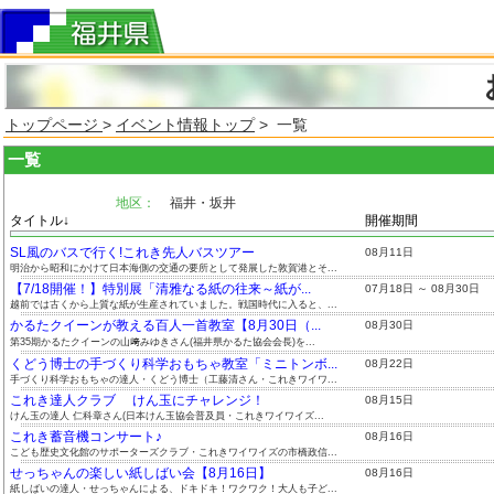
トップページ
>
イベント情報トップ
> 一覧
一覧
地区：
福井・坂井
タイトル↓
開催期間
SL風のバスで行く!これき先人バスツアー
08月11日
明治から昭和にかけて日本海側の交通の要所として発展した敦賀港とそ...
【7/18開催！】特別展「清雅なる紙の往来～紙が...
07月18日 ～ 08月30日
越前では古くから上質な紙が生産されていました。戦国時代に入ると、...
かるたクイーンが教える百人一首教室【8月30日（...
08月30日
第35期かるたクイーンの山﨑みゆきさん(福井県かるた協会会長)を...
くどう博士の手づくり科学おもちゃ教室「ミニトンボ...
08月22日
手づくり科学おもちゃの達人・くどう博士（工藤清さん・これきワイワ...
これき達人クラブ けん玉にチャレンジ！
08月15日
けん玉の達人 仁科章さん(日本けん玉協会普及員・これきワイワイズ...
これき蓄音機コンサート♪
08月16日
こども歴史文化館のサポーターズクラブ・これきワイワイズの市橋政信...
せっちゃんの楽しい紙しばい会【8月16日】
08月16日
紙しばいの達人・せっちゃんによる、ドキドキ！ワクワク！大人も子ど...