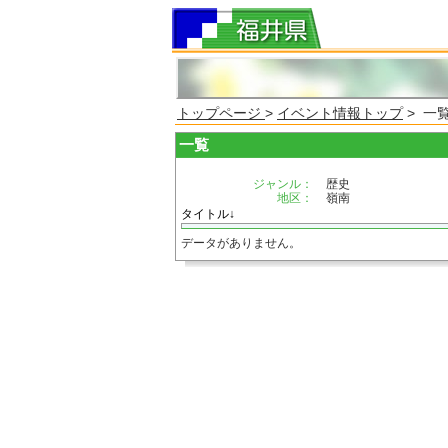
トップページ
>
イベント情報トップ
> 一
一覧
ジャンル：
歴史
地区：
嶺南
タイトル↓
データがありません。