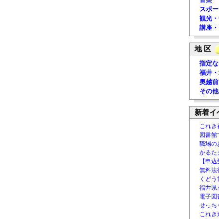
スポー
観光・
講座・
地 区
指定な
福井・
奥越前
その他
新着イ
これき
図書館
職場の
かるた
【申込
無料法律
くどう
福井県
電子図書
せっち
これき