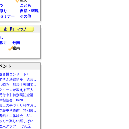
ツ
こども
祭り
自然・環境
セミナー
その他
し
坂井
丹南
嶺南
ベント
蓄音機コンサート♪
で学ぶ法律講座「遺言...
お悩み・解決！夜間労...
クイーンが教える百人...
受付中】特別展記念講...
相談会 8/20
博士の手づくり科学お...
立歴史博物館 特別展...
館ミニ体験会 8/...
ゃんの楽しい紙しばい...
達人クラブ けん玉...