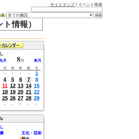
サイトマップ
/ イベント検索
検索
ント情報）
し
8
先月
月
来月
火
水
木
金
土
1
・
・
・
・
4
5
6
7
8
11
12
13
14
15
18
19
20
21
22
25
26
27
28
29
・
・
・
・
・
ル
し
康
文化・芸術
歴史