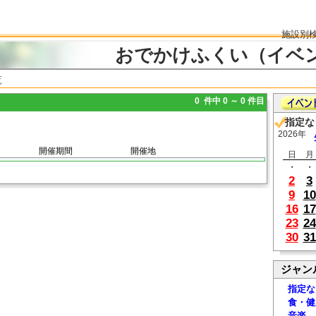
施設別
おでかけふくい（イベ
覧
0 件中 0 ～ 0 件目
指定な
2026年
開催期間
開催地
日
月
・
・
2
3
9
10
16
17
23
24
30
31
ジャン
指定な
食・健
音楽