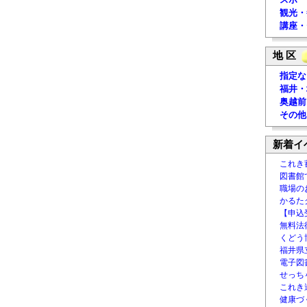
観光・
講座・
地 区
指定な
福井・
奥越前
その他
新着イ
これき
図書館
職場の
かるた
【申込
無料法律
くどう
福井県
電子図書
せっち
これき
健康づ