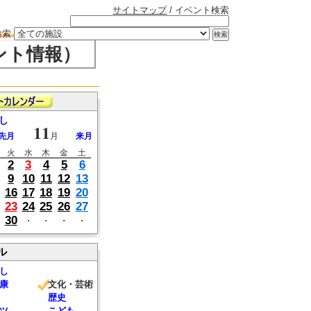
サイトマップ
/ イベント検索
検索
ント情報）
し
11
先月
月
来月
火
水
木
金
土
2
3
4
5
6
9
10
11
12
13
16
17
18
19
20
23
24
25
26
27
30
・
・
・
・
ル
し
康
文化・芸術
歴史
ツ
こども