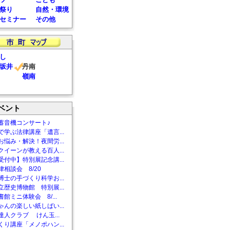
祭り
自然・環境
セミナー
その他
し
坂井
丹南
嶺南
ベント
蓄音機コンサート♪
で学ぶ法律講座「遺言...
お悩み・解決！夜間労...
クイーンが教える百人...
受付中】特別展記念講...
相談会 8/20
博士の手づくり科学お...
立歴史博物館 特別展...
館ミニ体験会 8/...
ゃんの楽しい紙しばい...
達人クラブ けん玉...
くり講座「メノポハン...