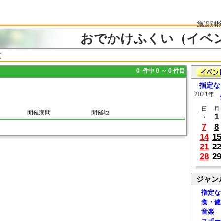
施設別
おでかけふくい（イベ
覧
0 件中 0 ～ 0 件目
指定な
2021年
日
月
開催期間
開催地
1
・
7
8
14
15
21
22
28
29
ジャン
指定な
食・健
音楽
スポー