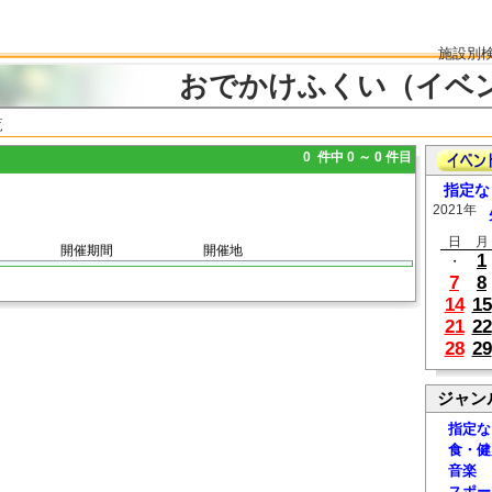
施設別
おでかけふくい（イベ
覧
0 件中 0 ～ 0 件目
指定な
2021年
日
月
開催期間
開催地
1
・
7
8
14
15
21
22
28
29
ジャン
指定な
食・健
音楽
スポー