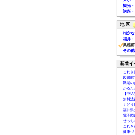
観光・
講座・
地 区
指定な
福井・
奥越前
その他
新着イ
これき
図書館
職場の
かるた
【申込
無料法律
くどう
福井県
電子図書
せっち
これき
健康づ