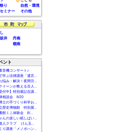
祭り
自然・環境
セミナー
その他
し
坂井
丹南
嶺南
ベント
蓄音機コンサート♪
で学ぶ法律講座「遺言...
お悩み・解決！夜間労...
クイーンが教える百人...
受付中】特別展記念講...
相談会 8/20
博士の手づくり科学お...
立歴史博物館 特別展...
館ミニ体験会 8/...
ゃんの楽しい紙しばい...
達人クラブ けん玉...
くり講座「メノポハン...