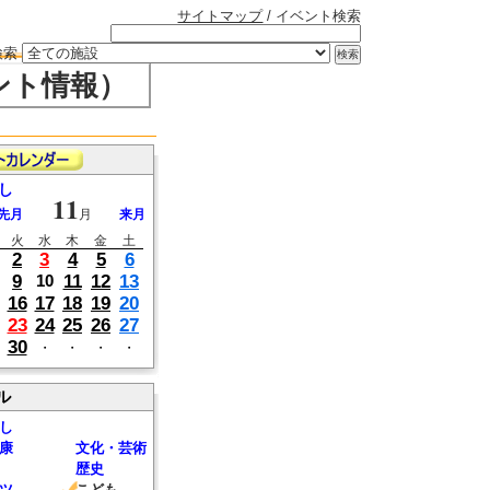
サイトマップ
/ イベント検索
検索
ント情報）
し
11
先月
月
来月
火
水
木
金
土
2
3
4
5
6
9
11
12
13
10
16
17
18
19
20
23
24
25
26
27
30
・
・
・
・
ル
し
康
文化・芸術
歴史
ツ
こども