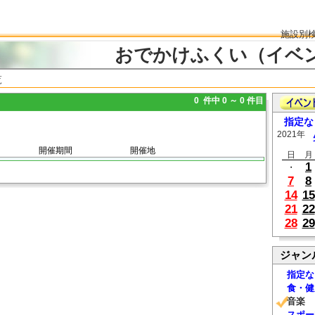
施設別
おでかけふくい（イベ
覧
0 件中 0 ～ 0 件目
指定な
2021年
開催期間
開催地
日
月
1
・
7
8
14
15
21
22
28
29
ジャン
指定な
食・健
音楽
スポー