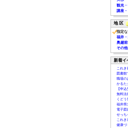
観光・
講座・
地 区
指定な
福井・
奥越前
その他
新着イ
これき
図書館
職場の
かるた
【申込
無料法律
くどう
福井県
電子図書
せっち
これき
健康づ