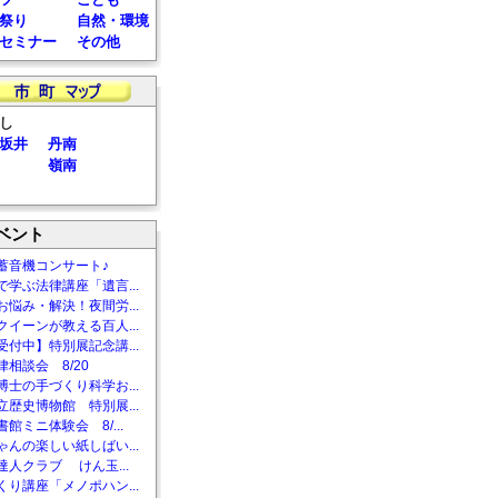
祭り
自然・環境
セミナー
その他
し
坂井
丹南
嶺南
ベント
蓄音機コンサート♪
で学ぶ法律講座「遺言...
お悩み・解決！夜間労...
クイーンが教える百人...
受付中】特別展記念講...
相談会 8/20
博士の手づくり科学お...
立歴史博物館 特別展...
館ミニ体験会 8/...
ゃんの楽しい紙しばい...
達人クラブ けん玉...
くり講座「メノポハン...