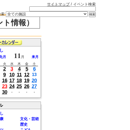
サイトマップ
/ イベント検索
検索
ント情報）
し
11
先月
月
来月
火
水
木
金
土
2
3
4
5
6
9
10
11
12
13
16
17
18
19
20
23
24
25
26
27
30
・
・
・
・
ル
し
康
文化・芸術
歴史
ツ
こども