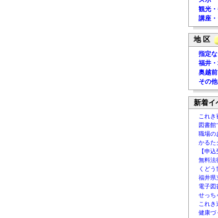
観光・
講座・
地 区
指定な
福井・
奥越前
その他
新着イ
これき
図書館
職場の
かるた
【申込
無料法律
くどう
福井県
電子図書
せっち
これき
健康づ