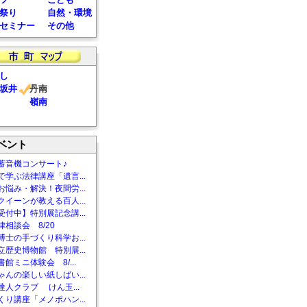
祭り
自然・環境
セミナー
その他
し
坂井
丹南
嶺南
ベント
蓄音機コンサート♪
で学ぶ法律講座「遺言...
お悩み・解決！夜間労...
クイーンが教える百人...
受付中】特別展記念講...
相談会 8/20
博士の手づくり科学お...
立歴史博物館 特別展...
館ミニ体験会 8/...
ゃんの楽しい紙しばい...
達人クラブ けん玉...
くり講座「メノポハン...