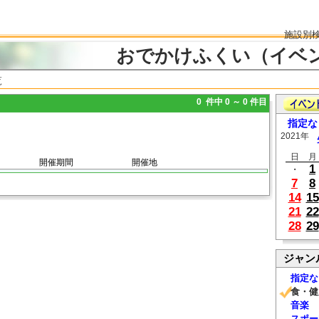
施設別
おでかけふくい（イベ
覧
0 件中 0 ～ 0 件目
指定な
2021年
日
月
開催期間
開催地
1
・
7
8
14
15
21
22
28
29
ジャン
指定な
食・健
音楽
スポー