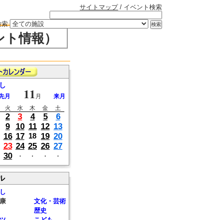
サイトマップ
/ イベント検索
検索
ント情報）
し
11
先月
月
来月
火
水
木
金
土
2
3
4
5
6
9
10
11
12
13
16
17
19
20
18
23
24
25
26
27
30
・
・
・
・
ル
し
康
文化・芸術
歴史
ツ
こども