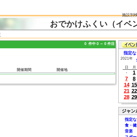
施設別
おでかけふくい（イベ
覧
0 件中 0 ～ 0 件目
指定な
2021年
日
月
開催期間
開催地
1
・
7
8
14
15
21
22
28
29
ジャン
指定な
食・健
音楽
スポー