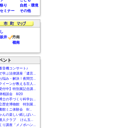
祭り
自然・環境
セミナー
その他
し
坂井
丹南
嶺南
ベント
蓄音機コンサート♪
で学ぶ法律講座「遺言...
お悩み・解決！夜間労...
クイーンが教える百人...
受付中】特別展記念講...
相談会 8/20
博士の手づくり科学お...
立歴史博物館 特別展...
館ミニ体験会 8/...
ゃんの楽しい紙しばい...
達人クラブ けん玉...
くり講座「メノポハン...