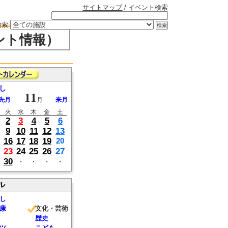
サイトマップ
/ イベント検索
検索
ント情報）
し
11
先月
月
来月
火
水
木
金
土
2
3
4
5
6
9
10
11
12
13
16
17
18
19
20
23
24
25
26
27
30
・
・
・
・
ル
し
康
文化・芸術
歴史
ツ
こども