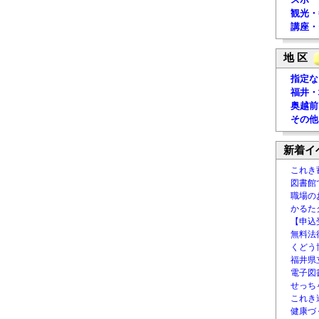
観光・
講座・
地 区
指定な
福井・
奥越前
その他
新着イ
これき
図書館
職場の
かるた
【申込
無料法律
くどう
福井県
電子図書
せっち
これき
健康づ