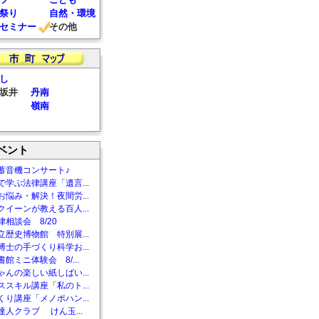
祭り
自然・環境
セミナー
その他
し
坂井
丹南
嶺南
ベント
蓄音機コンサート♪
で学ぶ法律講座「遺言...
お悩み・解決！夜間労...
クイーンが教える百人...
相談会 8/20
立歴史博物館 特別展...
博士の手づくり科学お...
館ミニ体験会 8/...
ゃんの楽しい紙しばい...
ススキル講座「私のト...
くり講座「メノポハン...
達人クラブ けん玉...