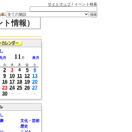
サイトマップ
/ イベント検索
検索
ント情報）
し
11
先月
月
来月
火
水
木
金
土
2
3
5
6
4
9
10
11
12
13
16
17
18
19
20
23
24
25
26
27
30
・
・
・
・
ル
し
康
文化・芸術
歴史
ツ
こども