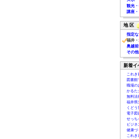
観光・
講座・
地 区
指定な
福井・
奥越前
その他
新着イ
これき
図書館
職場の
かるた
無料法律
福井県
くどう
電子図書
せっち
ビジネ
健康づ
これき