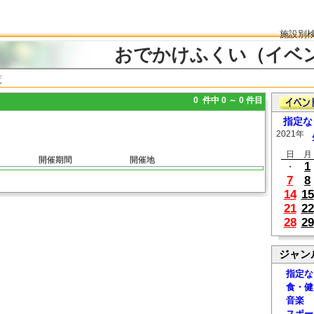
施設別
おでかけふくい（イベ
覧
0 件中 0 ～ 0 件目
指定な
2021年
日
月
開催期間
開催地
1
・
7
8
14
15
21
22
28
29
ジャン
指定な
食・健
音楽
スポー