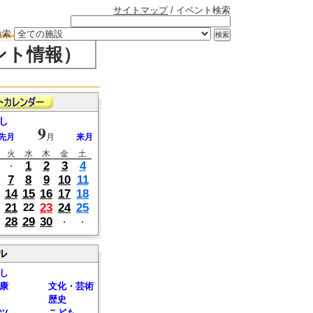
サイトマップ
/ イベント検索
検索
ント情報）
し
9
先月
月
来月
火
水
木
金
土
1
2
3
4
・
7
8
9
10
11
14
15
16
17
18
21
23
24
25
22
28
29
30
・
・
ル
し
康
文化・芸術
歴史
ツ
こども