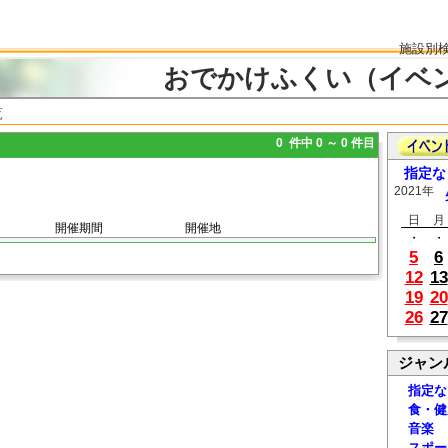
施設別
おでかけふくい（イベ
覧
0 件中 0 ～ 0 件目
指定な
2021年
日
月
開催期間
開催地
・
・
5
6
12
13
19
20
26
27
ジャン
指定な
食・健
音楽
スポー