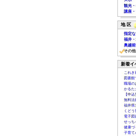
観光・
講座・
地 区
指定な
福井・
奥越前
その他
新着イ
これき
図書館
職場の
かるた
【申込
無料法律
福井県
くどう
電子図書
せっち
健康づ
子育て