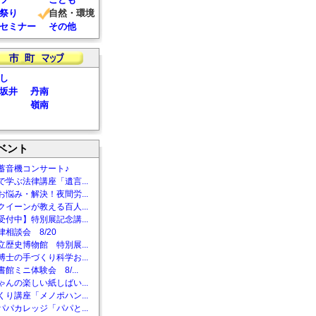
祭り
自然・環境
セミナー
その他
し
坂井
丹南
嶺南
ベント
蓄音機コンサート♪
で学ぶ法律講座「遺言...
お悩み・解決！夜間労...
クイーンが教える百人...
受付中】特別展記念講...
相談会 8/20
立歴史博物館 特別展...
博士の手づくり科学お...
館ミニ体験会 8/...
ゃんの楽しい紙しばい...
くり講座「メノポハン...
パパカレッジ「パパと...