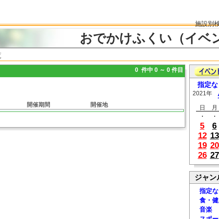
施設別
おでかけふくい（イベ
覧
0 件中 0 ～ 0 件目
指定な
2021年
開催期間
開催地
日
月
・
・
5
6
12
13
19
20
26
27
ジャン
指定な
食・健
音楽
スポー