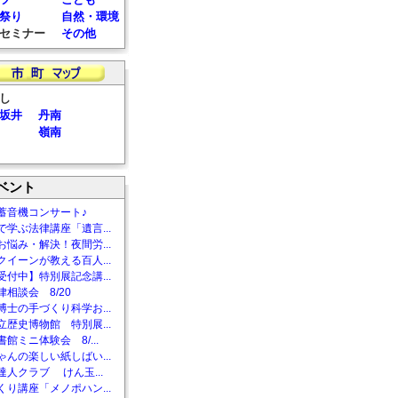
祭り
自然・環境
セミナー
その他
し
坂井
丹南
嶺南
ベント
蓄音機コンサート♪
で学ぶ法律講座「遺言...
お悩み・解決！夜間労...
クイーンが教える百人...
受付中】特別展記念講...
相談会 8/20
博士の手づくり科学お...
立歴史博物館 特別展...
館ミニ体験会 8/...
ゃんの楽しい紙しばい...
達人クラブ けん玉...
くり講座「メノポハン...