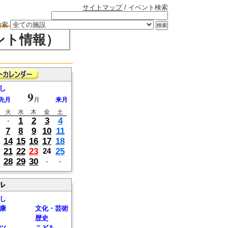
サイトマップ
/ イベント検索
検索
ント情報）
し
9
先月
月
来月
火
水
木
金
土
1
2
3
4
・
7
8
9
10
11
14
15
16
17
18
21
22
23
25
24
28
29
30
・
・
ル
し
康
文化・芸術
歴史
ツ
こども