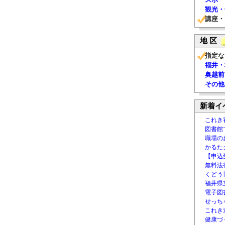
観光・
講座・
地 区
指定な
福井・
奥越前
その他
新着イ
これき
図書館
職場の
かるた
【申込
無料法律
くどう
福井県
電子図書
せっち
これき
健康づ