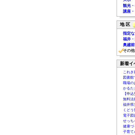
観光・
講座・
地 区
指定な
福井・
奥越前
その他
新着イ
これき
図書館
職場の
かるた
【申込
無料法律
福井県
くどう
電子図書
せっち
健康づ
子育て