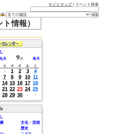
サイトマップ
/ イベント検索
検索
ント情報）
し
9
先月
月
来月
火
水
木
金
土
1
2
3
4
・
7
8
9
10
11
14
15
16
17
18
21
22
23
24
25
28
29
30
・
・
ル
し
康
文化・芸術
歴史
ツ
こども