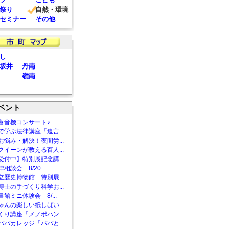
祭り
自然・環境
セミナー
その他
し
坂井
丹南
嶺南
ベント
蓄音機コンサート♪
で学ぶ法律講座「遺言...
お悩み・解決！夜間労...
クイーンが教える百人...
受付中】特別展記念講...
相談会 8/20
立歴史博物館 特別展...
博士の手づくり科学お...
館ミニ体験会 8/...
ゃんの楽しい紙しばい...
くり講座「メノポハン...
パパカレッジ「パパと...