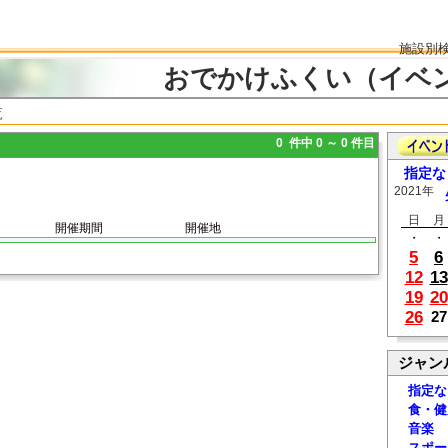
施設別
おでかけふくい（イベ
覧
0 件中 0 ～ 0 件目
指定な
2021年
日
月
開催期間
開催地
・
・
5
6
12
13
19
20
26
27
ジャン
指定な
食・健
音楽
スポー