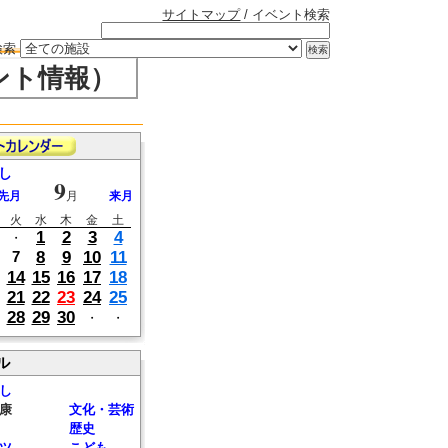
サイトマップ
/ イベント検索
検索
ント情報）
し
9
先月
月
来月
火
水
木
金
土
1
2
3
4
・
8
9
10
11
7
14
15
16
17
18
21
22
23
24
25
28
29
30
・
・
ル
し
康
文化・芸術
歴史
ツ
こども