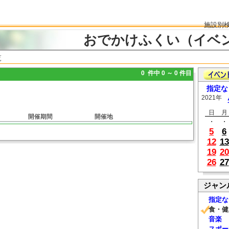
施設別
おでかけふくい（イベ
覧
0 件中 0 ～ 0 件目
指定な
2021年
日
月
開催期間
開催地
・
・
5
6
12
13
19
20
26
27
ジャン
指定な
食・健
音楽
スポー