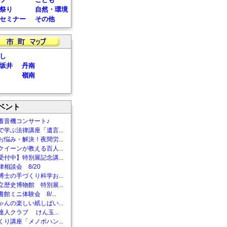
祭り
自然・環境
セミナー
その他
し
坂井
丹南
嶺南
ベント
蓄音機コンサート♪
で学ぶ法律講座「遺言...
お悩み・解決！夜間労...
クイーンが教える百人...
受付中】特別展記念講...
相談会 8/20
博士の手づくり科学お...
立歴史博物館 特別展...
館ミニ体験会 8/...
ゃんの楽しい紙しばい...
達人クラブ けん玉...
くり講座「メノポハン...