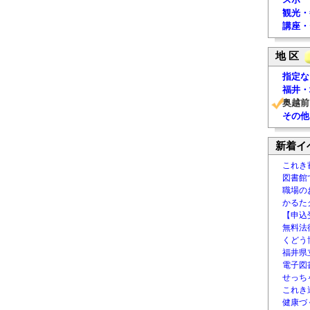
観光・
講座・
地 区
指定な
福井・
奥越前
その他
新着イ
これき
図書館
職場の
かるた
【申込
無料法律
くどう
福井県
電子図書
せっち
これき
健康づ