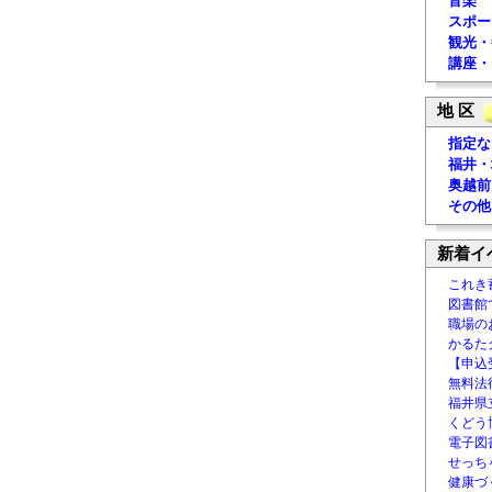
音楽
スポー
観光・
講座・
地 区
指定な
福井・
奥越前
その他
新着イ
これき
図書館
職場の
かるた
【申込
無料法律
福井県
くどう
電子図書
せっち
健康づ