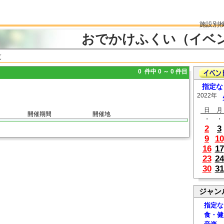
施設別
おでかけふくい（イベ
覧
0 件中 0 ～ 0 件目
指定な
2022年
日
月
開催期間
開催地
・
・
2
3
9
10
16
17
23
24
30
31
ジャン
指定な
食・健