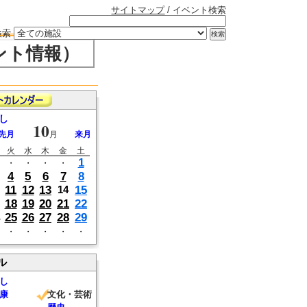
サイトマップ
/ イベント検索
検索
ント情報）
し
10
先月
月
来月
火
水
木
金
土
1
・
・
・
・
4
5
6
7
8
11
12
13
15
14
18
19
20
21
22
25
26
27
28
29
・
・
・
・
・
ル
し
康
文化・芸術