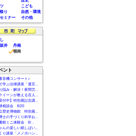
歴史
ツ
こども
祭り
自然・環境
セミナー
その他
し
坂井
丹南
嶺南
ベント
蓄音機コンサート♪
で学ぶ法律講座「遺言...
お悩み・解決！夜間労...
クイーンが教える百人...
受付中】特別展記念講...
相談会 8/20
立歴史博物館 特別展...
博士の手づくり科学お...
館ミニ体験会 8/...
ゃんの楽しい紙しばい...
くり講座「メノポハン...