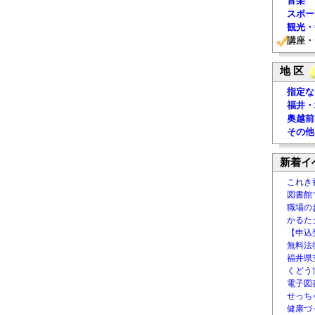
音楽
スポー
観光・
講座・
地 区
指定な
福井・
奥越前
その他
新着イ
これき
図書館
職場の
かるた
【申込
無料法律
福井県
くどう
電子図書
せっち
健康づ