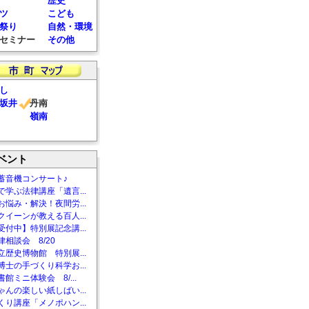
歴史
ツ
こども
祭り
自然・環境
セミナー
その他
し
坂井
丹南
嶺南
ベント
蓄音機コンサート♪
で学ぶ法律講座「遺言...
お悩み・解決！夜間労...
クイーンが教える百人...
受付中】特別展記念講...
相談会 8/20
立歴史博物館 特別展...
博士の手づくり科学お...
館ミニ体験会 8/...
ゃんの楽しい紙しばい...
くり講座「メノポハン...