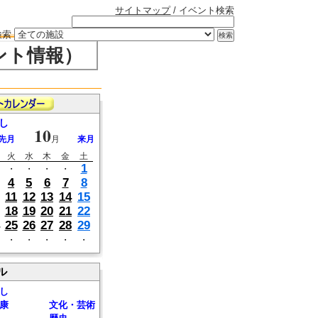
サイトマップ
/ イベント検索
検索
ント情報）
し
10
先月
月
来月
火
水
木
金
土
1
・
・
・
・
4
5
6
7
8
11
12
13
14
15
18
19
20
21
22
25
26
27
28
29
・
・
・
・
・
ル
し
康
文化・芸術