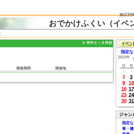
施設別
おでかけふくい（イベ
覧
0 件中 0 ～ 0 件目
指定な
2022年
日
月
開催期間
開催地
・
・
3
2
9
10
16
17
23
24
30
31
ジャン
指定な
食・健