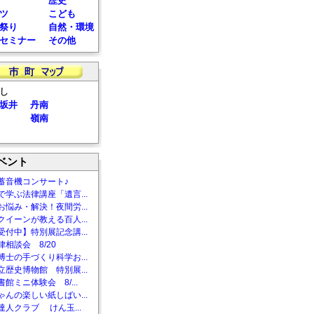
歴史
ツ
こども
祭り
自然・環境
セミナー
その他
し
坂井
丹南
嶺南
ベント
蓄音機コンサート♪
で学ぶ法律講座「遺言...
お悩み・解決！夜間労...
クイーンが教える百人...
受付中】特別展記念講...
相談会 8/20
博士の手づくり科学お...
立歴史博物館 特別展...
館ミニ体験会 8/...
ゃんの楽しい紙しばい...
達人クラブ けん玉...