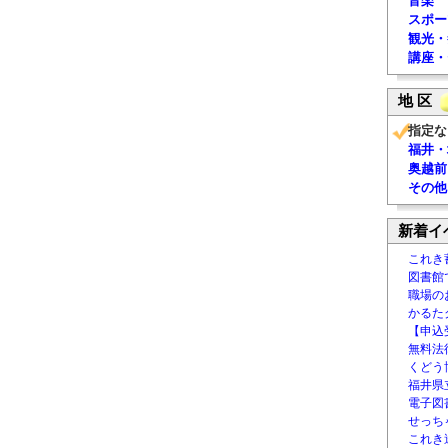
音楽
スポー
観光・
講座・
地 区
指定な
福井・
奥越前
その他
新着イ
これき
図書館
職場の
かるた
【申込
無料法律
くどう
福井県
電子図書
せっち
これき