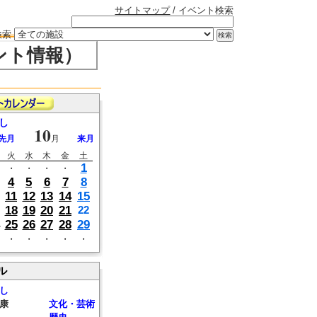
サイトマップ
/ イベント検索
検索
ント情報）
し
10
先月
月
来月
火
水
木
金
土
1
・
・
・
・
4
5
6
7
8
11
12
13
14
15
18
19
20
21
22
25
26
27
28
29
・
・
・
・
・
ル
し
康
文化・芸術