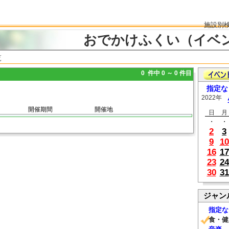
施設別
おでかけふくい（イベ
覧
0 件中 0 ～ 0 件目
指定な
2022年
開催期間
開催地
日
月
・
・
2
3
9
10
16
17
23
24
30
31
ジャン
指定な
食・健