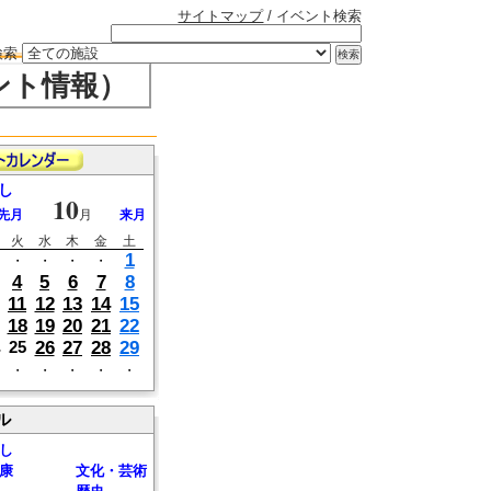
サイトマップ
/ イベント検索
検索
ント情報）
し
10
先月
月
来月
火
水
木
金
土
1
・
・
・
・
4
5
6
7
8
11
12
13
14
15
18
19
20
21
22
26
27
28
29
25
・
・
・
・
・
ル
し
康
文化・芸術