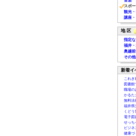
音楽
スポー
観光・
講座・
地 区
指定な
福井・
奥越前
その他
新着イ
これき
図書館
職場の
かるた
無料法律
福井県
くどう
電子図書
せっち
ビジネ
健康づ