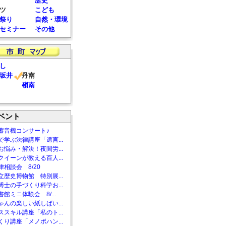
歴史
ツ
こども
祭り
自然・環境
セミナー
その他
し
坂井
丹南
嶺南
ベント
蓄音機コンサート♪
で学ぶ法律講座「遺言...
お悩み・解決！夜間労...
クイーンが教える百人...
相談会 8/20
立歴史博物館 特別展...
博士の手づくり科学お...
館ミニ体験会 8/...
ゃんの楽しい紙しばい...
ススキル講座「私のト...
くり講座「メノポハン...