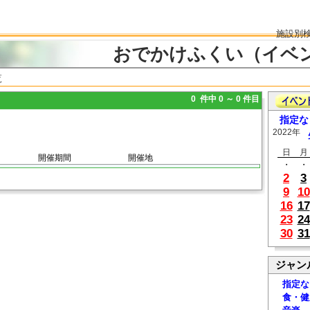
施設別
おでかけふくい（イベ
覧
0 件中 0 ～ 0 件目
指定な
2022年
日
月
開催期間
開催地
・
・
2
3
9
10
16
17
23
24
30
31
ジャン
指定な
食・健