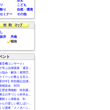
歴史
ツ
こども
祭り
自然・環境
セミナー
その他
し
坂井
丹南
嶺南
ベント
蓄音機コンサート♪
で学ぶ法律講座「遺言...
お悩み・解決！夜間労...
クイーンが教える百人...
受付中】特別展記念講...
相談会 8/20
立歴史博物館 特別展...
博士の手づくり科学お...
館ミニ体験会 8/...
ゃんの楽しい紙しばい...
くり講座「メノポハン...