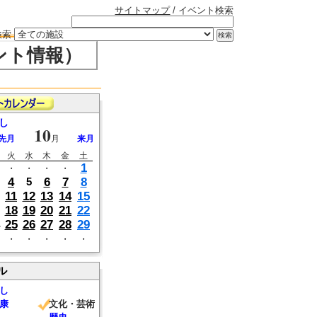
サイトマップ
/ イベント検索
検索
ント情報）
し
10
先月
月
来月
火
水
木
金
土
1
・
・
・
・
4
6
7
8
5
11
12
13
14
15
18
19
20
21
22
25
26
27
28
29
・
・
・
・
・
ル
し
康
文化・芸術