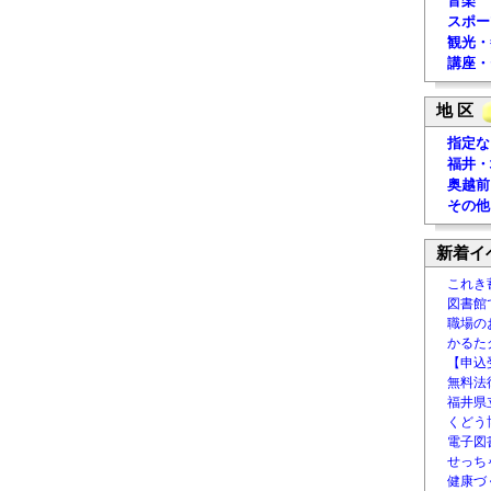
音楽
スポー
観光・
講座・
地 区
指定な
福井・
奥越前
その他
新着イ
これき
図書館
職場の
かるた
【申込
無料法律
福井県
くどう
電子図書
せっち
健康づ