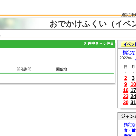
施設別
おでかけふくい（イベ
覧
0 件中 0 ～ 0 件目
指定な
2022年
日
月
開催期間
開催地
・
・
2
3
9
10
16
17
23
24
30
31
ジャン
指定な
食・健