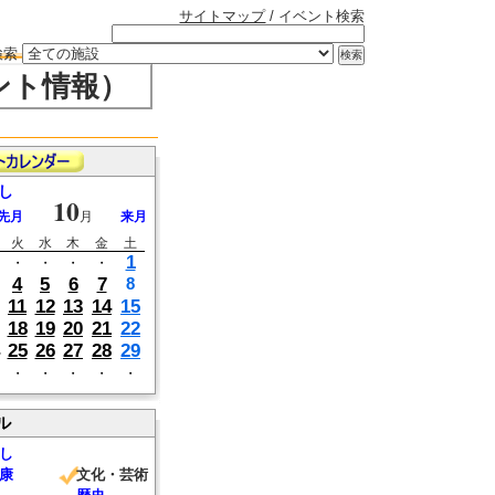
サイトマップ
/ イベント検索
検索
ント情報）
し
10
先月
月
来月
火
水
木
金
土
1
・
・
・
・
4
5
6
7
8
11
12
13
14
15
18
19
20
21
22
25
26
27
28
29
・
・
・
・
・
ル
し
康
文化・芸術