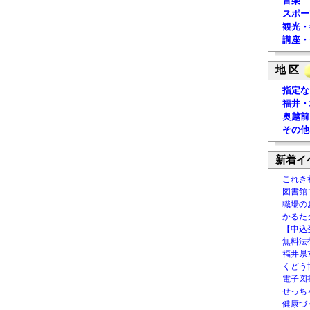
音楽
スポー
観光・
講座・
地 区
指定な
福井・
奥越前
その他
新着イ
これき
図書館
職場の
かるた
【申込
無料法律
福井県
くどう
電子図書
せっち
健康づ