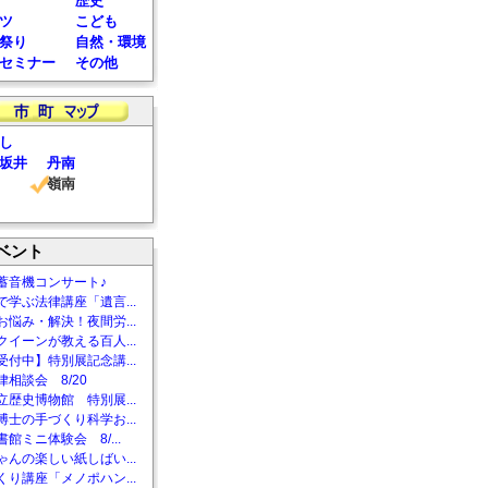
歴史
ツ
こども
祭り
自然・環境
セミナー
その他
し
坂井
丹南
嶺南
ベント
蓄音機コンサート♪
で学ぶ法律講座「遺言...
お悩み・解決！夜間労...
クイーンが教える百人...
受付中】特別展記念講...
相談会 8/20
立歴史博物館 特別展...
博士の手づくり科学お...
館ミニ体験会 8/...
ゃんの楽しい紙しばい...
くり講座「メノポハン...