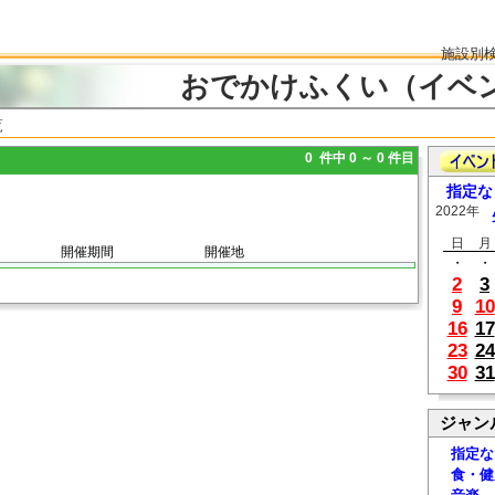
施設別
おでかけふくい（イベ
覧
0 件中 0 ～ 0 件目
指定な
2022年
日
月
開催期間
開催地
・
・
2
3
9
10
16
17
23
24
30
31
ジャン
指定な
食・健