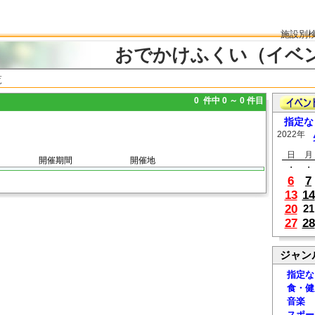
施設別
おでかけふくい（イベ
覧
0 件中 0 ～ 0 件目
指定な
2022年
日
月
開催期間
開催地
・
・
6
7
13
14
20
21
27
28
ジャン
指定な
食・健
音楽
スポー