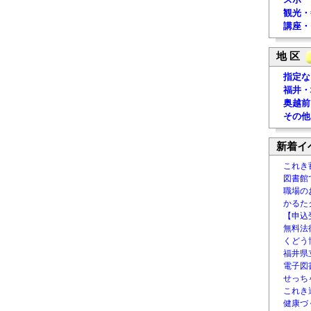
観光・
講座・
地 区
指定な
福井・
奥越前
その他
新着イ
これき
図書館
職場の
かるた
【申込
無料法律
くどう
福井県
電子図書
せっち
これき
健康づ