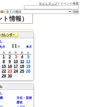
サイトマップ
/ イベント検索
検索
ント情報）
し
11
先月
月
来月
火
水
木
金
土
1
2
3
4
5
8
9
10
11
12
15
16
17
18
19
22
23
24
25
26
29
30
・
・
・
ル
し
康
文化・芸術
歴史
ツ
こども