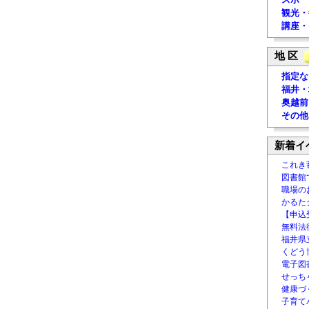
観光・
講座・
地 区
指定な
福井・
奥越前
その他
新着イ
これき
図書館
職場の
かるた
【申込
無料法律
福井県
くどう
電子図書
せっち
健康づ
子育て