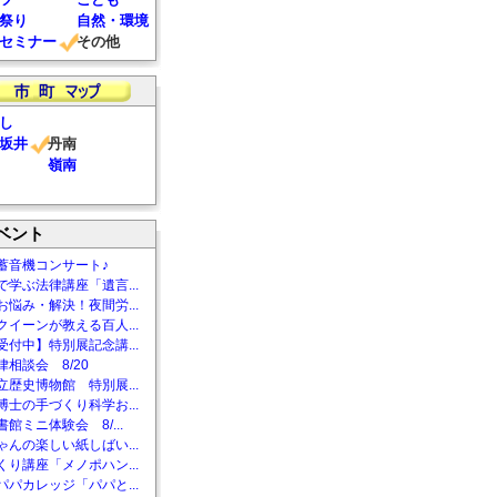
祭り
自然・環境
セミナー
その他
し
坂井
丹南
嶺南
ベント
蓄音機コンサート♪
で学ぶ法律講座「遺言...
お悩み・解決！夜間労...
クイーンが教える百人...
受付中】特別展記念講...
相談会 8/20
立歴史博物館 特別展...
博士の手づくり科学お...
館ミニ体験会 8/...
ゃんの楽しい紙しばい...
くり講座「メノポハン...
パパカレッジ「パパと...