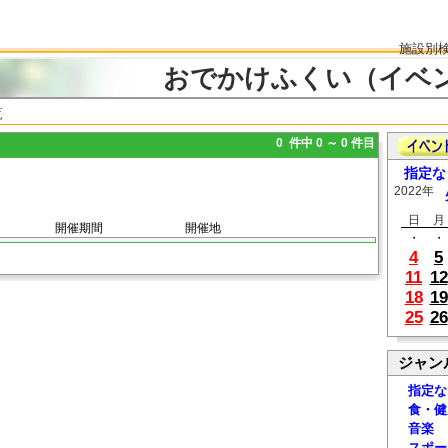
施設別
おでかけふくい（イベ
覧
0 件中 0 ～ 0 件目
指定な
2022年
日
月
開催期間
開催地
・
・
4
5
11
12
18
19
25
26
ジャン
指定な
食・健
音楽
スポー