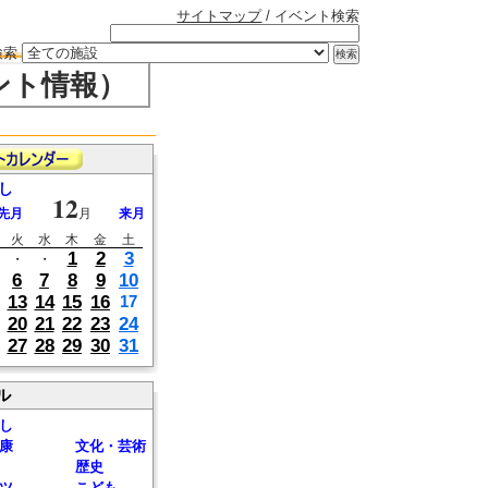
サイトマップ
/ イベント検索
検索
ント情報）
し
12
先月
月
来月
火
水
木
金
土
1
2
3
・
・
6
7
8
9
10
13
14
15
16
17
20
21
22
23
24
27
28
29
30
31
ル
し
康
文化・芸術
歴史
ツ
こども