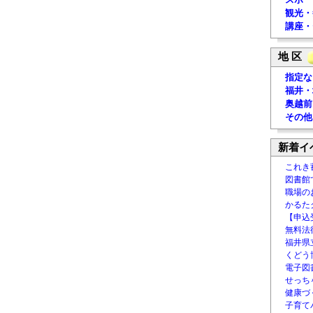
観光・
講座・
地 区
指定な
福井・
奥越前
その他
新着イ
これき
図書館
職場の
かるた
【申込
無料法律
福井県
くどう
電子図書
せっち
健康づ
子育て