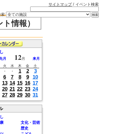
サイトマップ
/ イベント検索
検索
ント情報）
し
12
先月
月
来月
火
水
木
金
土
1
2
3
・
・
6
7
8
9
10
13
14
15
16
17
20
21
22
23
24
27
28
29
30
31
ル
し
康
文化・芸術
歴史
ツ
こども