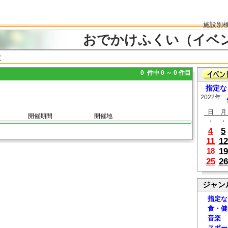
施設別
おでかけふくい（イベ
覧
0 件中 0 ～ 0 件目
指定な
2022年
日
月
開催期間
開催地
・
・
4
5
11
12
19
18
25
26
ジャン
指定な
食・健
音楽
スポー