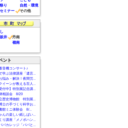
祭り
自然・環境
セミナー
その他
し
坂井
丹南
嶺南
ベント
蓄音機コンサート♪
で学ぶ法律講座「遺言...
お悩み・解決！夜間労...
クイーンが教える百人...
受付中】特別展記念講...
相談会 8/20
立歴史博物館 特別展...
博士の手づくり科学お...
館ミニ体験会 8/...
ゃんの楽しい紙しばい...
くり講座「メノポハン...
パパカレッジ「パパと...