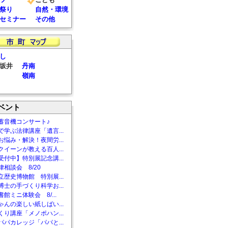
祭り
自然・環境
セミナー
その他
し
坂井
丹南
嶺南
ベント
蓄音機コンサート♪
で学ぶ法律講座「遺言...
お悩み・解決！夜間労...
クイーンが教える百人...
受付中】特別展記念講...
相談会 8/20
立歴史博物館 特別展...
博士の手づくり科学お...
館ミニ体験会 8/...
ゃんの楽しい紙しばい...
くり講座「メノポハン...
パパカレッジ「パパと...