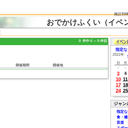
施設別
おでかけふくい（イベ
覧
0 件中 0 ～ 0 件目
指定な
2022年
日
月
開催期間
開催地
・
・
3
4
10
11
17
18
24
25
ジャン
指定な
食・健
音楽
スポー