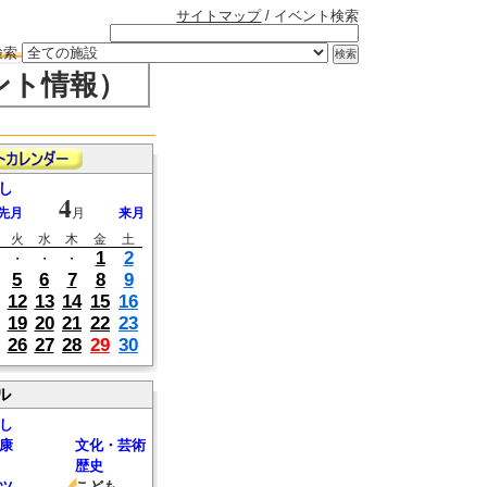
サイトマップ
/ イベント検索
検索
ント情報）
し
4
先月
月
来月
火
水
木
金
土
1
2
・
・
・
5
6
7
8
9
12
13
14
15
16
19
20
21
22
23
26
27
28
29
30
ル
し
康
文化・芸術
歴史
ツ
こども