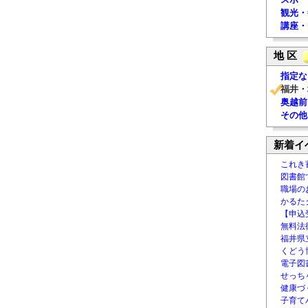
観光・
講座・
地 区
指定な
福井・
奥越前
その他
新着イ
これき
図書館
職場の
かるた
【申込
無料法律
福井県
くどう
電子図書
せっち
健康づ
子育て