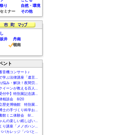
祭り
自然・環境
セミナー
その他
し
坂井
丹南
嶺南
ベント
蓄音機コンサート♪
で学ぶ法律講座「遺言...
お悩み・解決！夜間労...
クイーンが教える百人...
受付中】特別展記念講...
相談会 8/20
立歴史博物館 特別展...
博士の手づくり科学お...
館ミニ体験会 8/...
ゃんの楽しい紙しばい...
くり講座「メノポハン...
パパカレッジ「パパと...