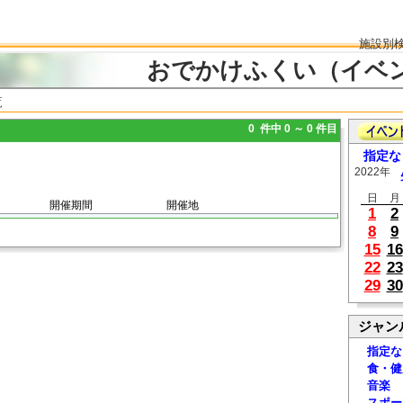
施設別
おでかけふくい（イベ
覧
0 件中 0 ～ 0 件目
指定な
2022年
日
月
開催期間
開催地
1
2
8
9
15
16
22
23
29
30
ジャン
指定な
食・健
音楽
スポー