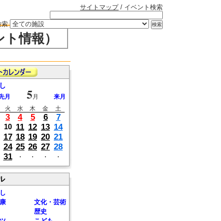
サイトマップ
/ イベント検索
検索
ント情報）
し
5
先月
月
来月
火
水
木
金
土
3
4
5
6
7
11
12
13
14
10
17
18
19
20
21
24
25
26
27
28
31
・
・
・
・
ル
し
康
文化・芸術
歴史
ツ
こども