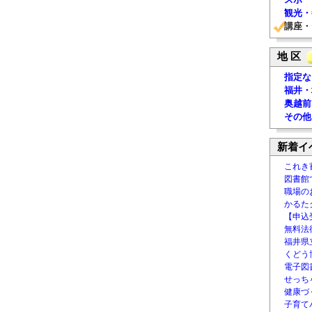
観光・
講座・
地 区
指定な
福井・
奥越前
その他
新着イ
これき
図書館
職場の
かるた
【申込
無料法律
福井県
くどう
電子図書
せっち
健康づ
子育て