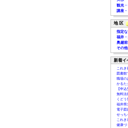
観光・
講座・
地 区
指定な
福井・
奥越前
その他
新着イ
これき
図書館
職場の
かるた
【申込
無料法律
くどう
福井県
電子図書
せっち
これき
健康づ