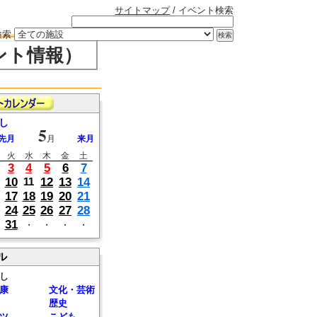
サイトマップ
/ イベント検索
検索
ント情報）
し
5
先月
月
来月
火
水
木
金
土
3
4
5
6
7
10
12
13
14
11
17
18
19
20
21
24
25
26
27
28
31
・
・
・
・
ル
し
康
文化・芸術
歴史
ツ
こども