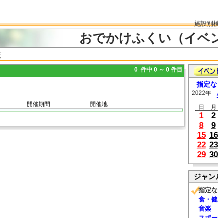
施設別
おでかけふくい（イベ
覧
0 件中 0 ～ 0 件目
指定な
2022年
開催期間
開催地
日
月
1
2
8
9
15
16
22
23
29
30
ジャン
指定な
食・健
音楽
スポー