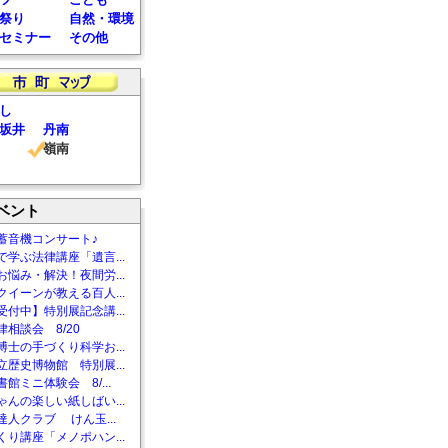
祭り
自然・環境
セミナー
その他
し
坂井
丹南
嶺南
ベント
蓄音機コンサート♪
で学ぶ法律講座「遺言...
お悩み・解決！夜間労...
クイーンが教える百人...
受付中】特別展記念講...
相談会 8/20
博士の手づくり科学お...
立歴史博物館 特別展...
館ミニ体験会 8/...
ゃんの楽しい紙しばい...
達人クラブ けん玉...
くり講座「メノポハン...