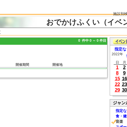
施設別
おでかけふくい（イベ
覧
0 件中 0 ～ 0 件目
指定な
2022年
日
月
開催期間
開催地
1
2
8
9
15
16
22
23
29
30
ジャン
指定な
食・健
音楽
スポー