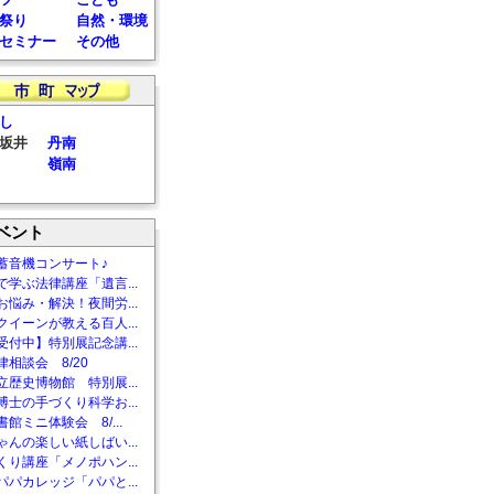
祭り
自然・環境
セミナー
その他
し
坂井
丹南
嶺南
ベント
蓄音機コンサート♪
で学ぶ法律講座「遺言...
お悩み・解決！夜間労...
クイーンが教える百人...
受付中】特別展記念講...
相談会 8/20
立歴史博物館 特別展...
博士の手づくり科学お...
館ミニ体験会 8/...
ゃんの楽しい紙しばい...
くり講座「メノポハン...
パパカレッジ「パパと...