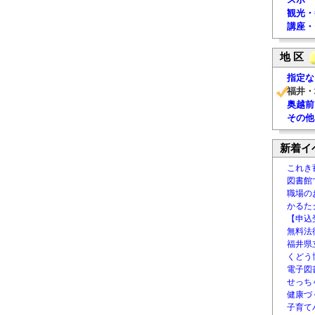
観光・
講座・
地 区
指定な
福井・
奥越前
その他
新着イ
これき
図書館
職場の
かるた
【申込
無料法律
福井県
くどう
電子図書
せっち
健康づ
子育て