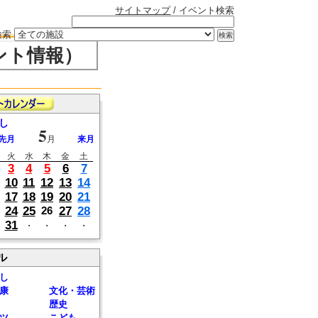
サイトマップ
/ イベント検索
検索
ント情報）
し
5
先月
月
来月
火
水
木
金
土
3
4
5
6
7
10
11
12
13
14
17
18
19
20
21
24
25
27
28
26
31
・
・
・
・
ル
し
康
文化・芸術
歴史
ツ
こども