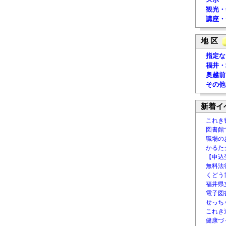
観光・
講座・
地 区
指定な
福井・
奥越前
その他
新着イ
これき
図書館
職場の
かるた
【申込
無料法律
くどう
福井県
電子図書
せっち
これき
健康づ