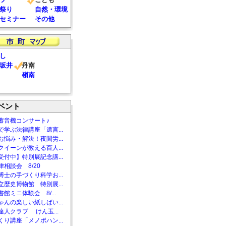
祭り
自然・環境
セミナー
その他
し
坂井
丹南
嶺南
ベント
蓄音機コンサート♪
で学ぶ法律講座「遺言...
お悩み・解決！夜間労...
クイーンが教える百人...
受付中】特別展記念講...
相談会 8/20
博士の手づくり科学お...
立歴史博物館 特別展...
館ミニ体験会 8/...
ゃんの楽しい紙しばい...
達人クラブ けん玉...
くり講座「メノポハン...