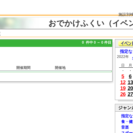
施設別
おでかけふくい（イベ
覧
0 件中 0 ～ 0 件目
指定な
2022年
日
月
開催期間
開催地
・
・
5
6
12
13
19
20
26
27
ジャン
指定な
食・健
音楽
スポー