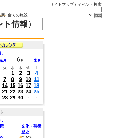
サイトマップ
/ イベント検索
検索
ント情報）
し
6
先月
月
来月
火
水
木
金
土
2
3
4
1
・
7
8
9
10
11
14
15
16
17
18
21
22
23
24
25
28
29
30
・
・
ル
し
康
文化・芸術
歴史
ツ
こども