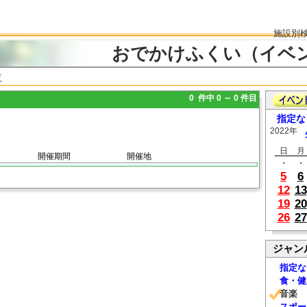
施設別
おでかけふくい（イベ
覧
0 件中 0 ～ 0 件目
指定な
2022年
日
月
開催期間
開催地
・
・
5
6
12
13
19
20
26
27
ジャン
指定な
食・健
音楽
スポー