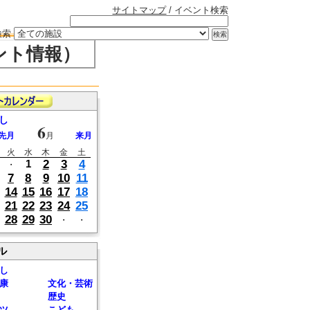
サイトマップ
/ イベント検索
検索
ント情報）
し
6
先月
月
来月
火
水
木
金
土
2
3
4
1
・
7
8
9
10
11
14
15
16
17
18
21
22
23
24
25
28
29
30
・
・
ル
し
康
文化・芸術
歴史
ツ
こども