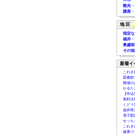
観光・
講座・
地 区
指定な
福井・
奥越前
その他
新着イ
これき
図書館
職場の
かるた
【申込
無料法律
くどう
福井県
電子図書
せっち
これき
健康づ