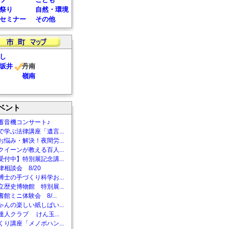
祭り
自然・環境
セミナー
その他
し
坂井
丹南
嶺南
ベント
蓄音機コンサート♪
で学ぶ法律講座「遺言...
お悩み・解決！夜間労...
クイーンが教える百人...
受付中】特別展記念講...
相談会 8/20
博士の手づくり科学お...
立歴史博物館 特別展...
館ミニ体験会 8/...
ゃんの楽しい紙しばい...
達人クラブ けん玉...
くり講座「メノポハン...