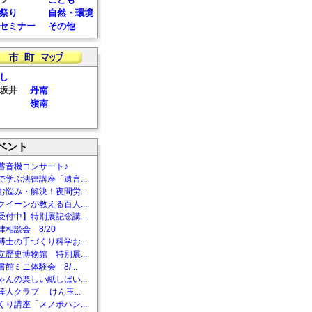
祭り
自然・環境
セミナー
その他
し
坂井
丹南
嶺南
ベント
蓄音機コンサート♪
で学ぶ法律講座「遺言...
お悩み・解決！夜間労...
クイーンが教える百人...
受付中】特別展記念講...
相談会 8/20
博士の手づくり科学お...
立歴史博物館 特別展...
館ミニ体験会 8/...
ゃんの楽しい紙しばい...
達人クラブ けん玉...
くり講座「メノポハン...