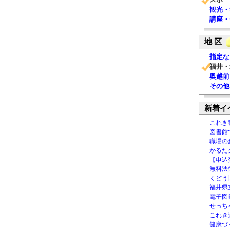
観光・
講座・
地 区
指定な
福井・
奥越前
その他
新着イ
これき
図書館
職場の
かるた
【申込
無料法律
くどう
福井県
電子図書
せっち
これき
健康づ