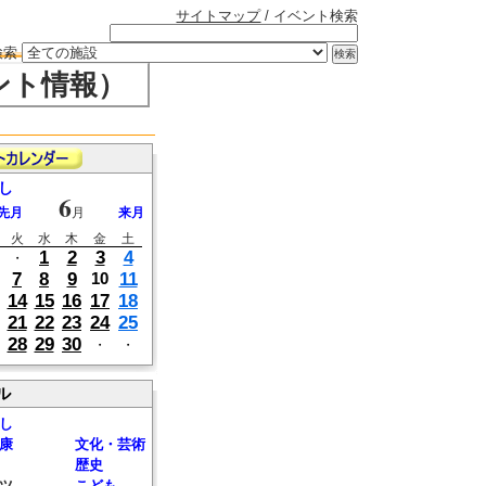
サイトマップ
/ イベント検索
検索
ント情報）
し
6
先月
月
来月
火
水
木
金
土
1
2
3
4
・
7
8
9
11
10
14
15
16
17
18
21
22
23
24
25
28
29
30
・
・
ル
し
康
文化・芸術
歴史
ツ
こども