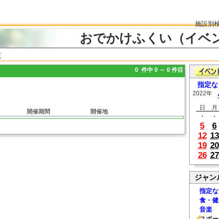
施設別
おでかけふくい（イベ
覧
0 件中 0 ～ 0 件目
指定な
2022年
日
月
開催期間
開催地
・
・
5
6
12
13
19
20
26
27
ジャン
指定な
食・健
音楽
スポー