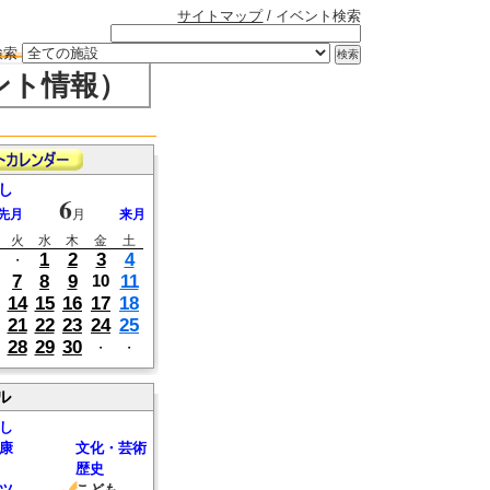
サイトマップ
/ イベント検索
検索
ント情報）
し
6
先月
月
来月
火
水
木
金
土
1
2
3
4
・
7
8
9
11
10
14
15
16
17
18
21
22
23
24
25
28
29
30
・
・
ル
し
康
文化・芸術
歴史
ツ
こども