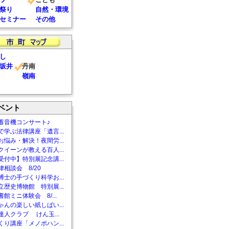
祭り
自然・環境
セミナー
その他
し
坂井
丹南
嶺南
ベント
蓄音機コンサート♪
で学ぶ法律講座「遺言...
お悩み・解決！夜間労...
クイーンが教える百人...
受付中】特別展記念講...
相談会 8/20
博士の手づくり科学お...
立歴史博物館 特別展...
館ミニ体験会 8/...
ゃんの楽しい紙しばい...
達人クラブ けん玉...
くり講座「メノポハン...