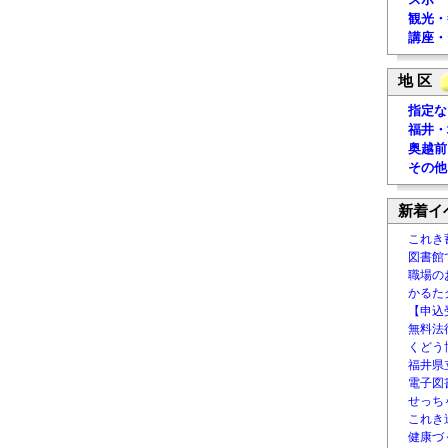
観光・
講座・
地 区
指定な
福井・
奥越前
その他
新着イ
これき
図書館
職場の
かるた
【申込
無料法律
くどう
福井県
電子図書
せっち
これき
健康づ