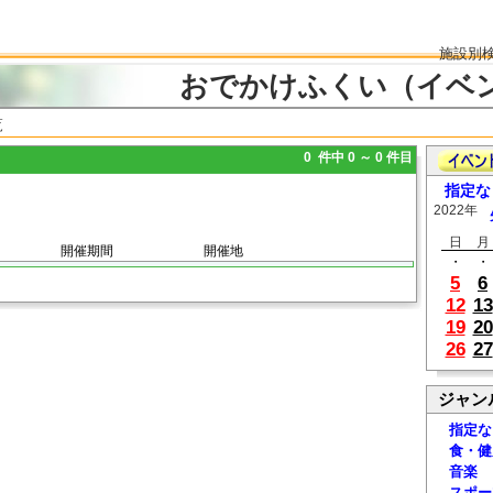
施設別
おでかけふくい（イベ
覧
0 件中 0 ～ 0 件目
指定な
2022年
日
月
開催期間
開催地
・
・
5
6
12
13
19
20
26
27
ジャン
指定な
食・健
音楽
スポー