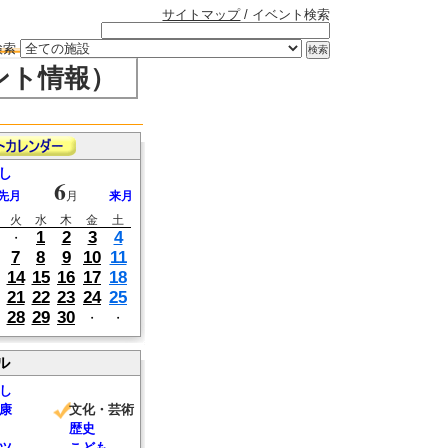
サイトマップ
/ イベント検索
検索
ント情報）
し
6
先月
月
来月
火
水
木
金
土
1
2
3
4
・
7
8
9
10
11
14
15
16
17
18
21
22
23
24
25
28
29
30
・
・
ル
し
康
文化・芸術
歴史
ツ
こども