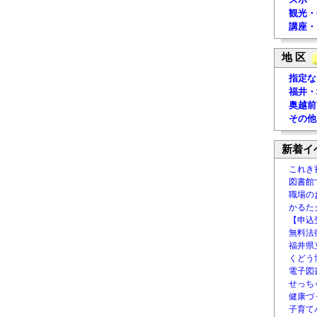
観光・
講座・
地 区
指定な
福井・
奥越前
その他
新着イ
これき
図書館
職場の
かるた
【申込
無料法律
福井県
くどう
電子図書
せっち
健康づ
子育て