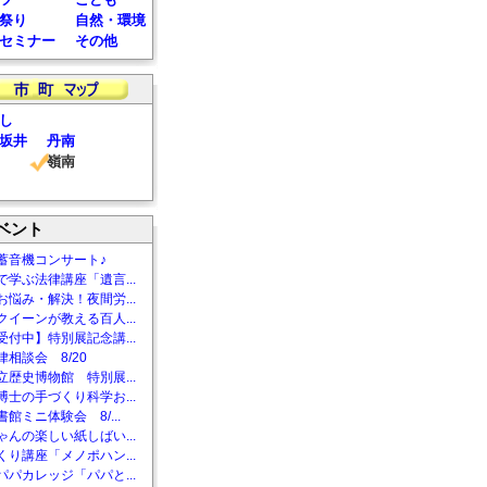
祭り
自然・環境
セミナー
その他
し
坂井
丹南
嶺南
ベント
蓄音機コンサート♪
で学ぶ法律講座「遺言...
お悩み・解決！夜間労...
クイーンが教える百人...
受付中】特別展記念講...
相談会 8/20
立歴史博物館 特別展...
博士の手づくり科学お...
館ミニ体験会 8/...
ゃんの楽しい紙しばい...
くり講座「メノポハン...
パパカレッジ「パパと...