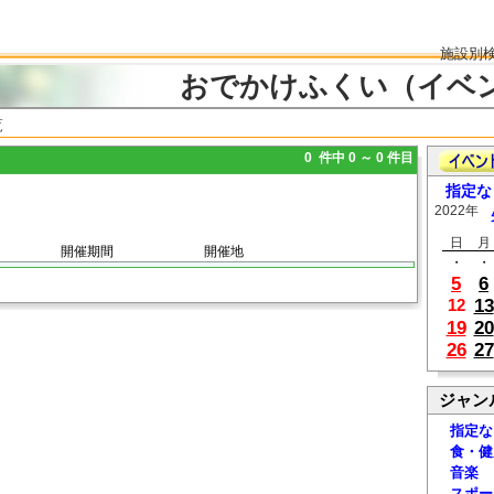
施設別
おでかけふくい（イベ
覧
0 件中 0 ～ 0 件目
指定な
2022年
日
月
開催期間
開催地
・
・
5
6
13
12
19
20
26
27
ジャン
指定な
食・健
音楽
スポー