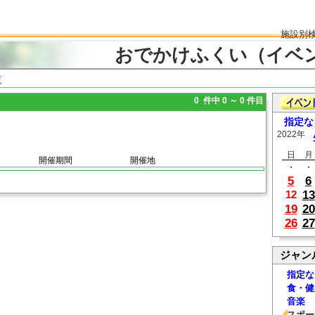
施設別
おでかけふくい（イベ
覧
0 件中 0 ～ 0 件目
指定な
2022年
日
月
開催期間
開催地
・
・
5
6
13
12
19
20
26
27
ジャン
指定な
食・健
音楽
スポー