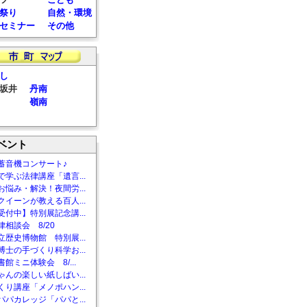
祭り
自然・環境
セミナー
その他
し
坂井
丹南
嶺南
ベント
蓄音機コンサート♪
で学ぶ法律講座「遺言...
お悩み・解決！夜間労...
クイーンが教える百人...
受付中】特別展記念講...
相談会 8/20
立歴史博物館 特別展...
博士の手づくり科学お...
館ミニ体験会 8/...
ゃんの楽しい紙しばい...
くり講座「メノポハン...
パパカレッジ「パパと...