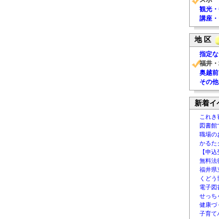
観光・
講座・
地 区
指定な
福井・
奥越前
その他
新着イ
これき
図書館
職場の
かるた
【申込
無料法律
福井県
くどう
電子図書
せっち
健康づ
子育て