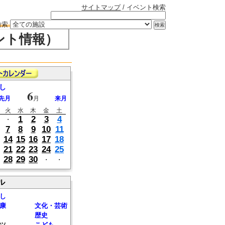
サイトマップ
/ イベント検索
検索
ント情報）
し
6
先月
月
来月
火
水
木
金
土
1
2
3
4
・
7
8
9
10
11
14
15
16
17
18
21
22
23
24
25
28
29
30
・
・
ル
し
康
文化・芸術
歴史
ツ
こども