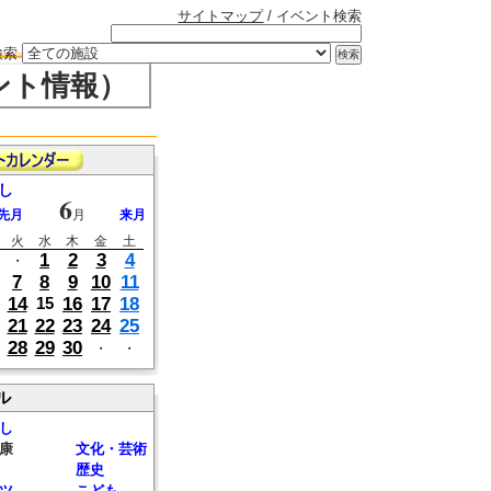
サイトマップ
/ イベント検索
検索
ント情報）
し
6
先月
月
来月
火
水
木
金
土
1
2
3
4
・
7
8
9
10
11
14
16
17
18
15
21
22
23
24
25
28
29
30
・
・
ル
し
康
文化・芸術
歴史
ツ
こども