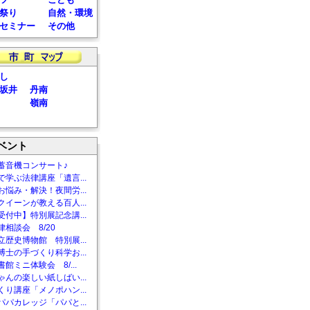
祭り
自然・環境
セミナー
その他
し
坂井
丹南
嶺南
ベント
蓄音機コンサート♪
で学ぶ法律講座「遺言...
お悩み・解決！夜間労...
クイーンが教える百人...
受付中】特別展記念講...
相談会 8/20
立歴史博物館 特別展...
博士の手づくり科学お...
館ミニ体験会 8/...
ゃんの楽しい紙しばい...
くり講座「メノポハン...
パパカレッジ「パパと...