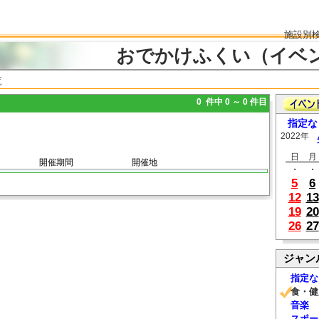
施設別
おでかけふくい（イベ
覧
0 件中 0 ～ 0 件目
指定な
2022年
日
月
開催期間
開催地
・
・
5
6
12
13
19
20
26
27
ジャン
指定な
食・健
音楽
スポー