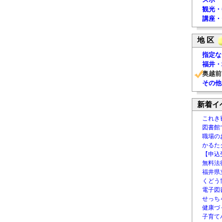
観光・
講座・
地 区
指定な
福井・
奥越前
その他
新着イ
これき
図書館
職場の
かるた
【申込
無料法律
福井県
くどう
電子図書
せっち
健康づ
子育て