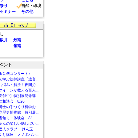
祭り
自然・環境
セミナー
その他
し
坂井
丹南
嶺南
ベント
蓄音機コンサート♪
で学ぶ法律講座「遺言...
お悩み・解決！夜間労...
クイーンが教える百人...
受付中】特別展記念講...
相談会 8/20
博士の手づくり科学お...
立歴史博物館 特別展...
館ミニ体験会 8/...
ゃんの楽しい紙しばい...
達人クラブ けん玉...
くり講座「メノポハン...