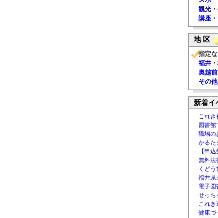
観光・
講座・
地 区
指定な
福井・
奥越前
その他
新着イ
これき
図書館
職場の
かるた
【申込
無料法律
くどう
福井県
電子図書
せっち
これき
健康づ