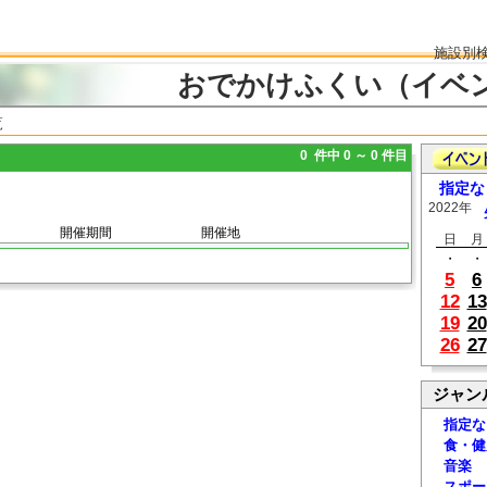
施設別
おでかけふくい（イベ
覧
0 件中 0 ～ 0 件目
指定な
2022年
開催期間
開催地
日
月
・
・
5
6
12
13
19
20
26
27
ジャン
指定な
食・健
音楽
スポー