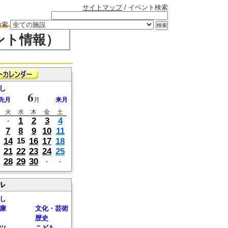
サイトマップ
/ イベント検索
検索
ント情報）
し
6
先月
月
来月
火
水
木
金
土
1
2
3
4
・
7
8
9
10
11
14
16
17
18
15
21
22
23
24
25
28
29
30
・
・
ル
し
康
文化・芸術
歴史
ツ
こども