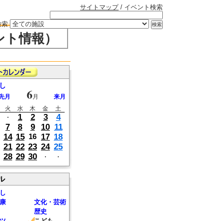
サイトマップ
/ イベント検索
検索
ント情報）
し
6
先月
月
来月
火
水
木
金
土
1
2
3
4
・
7
8
9
10
11
14
15
17
18
16
21
22
23
24
25
28
29
30
・
・
ル
し
康
文化・芸術
歴史
ツ
こども