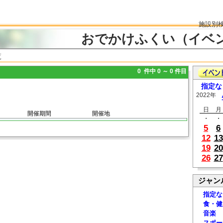
施設別
おでかけふくい（イベ
覧
0 件中 0 ～ 0 件目
指定な
2022年
日
月
開催期間
開催地
・
・
5
6
12
13
19
20
26
27
ジャン
指定な
食・健
音楽
スポー