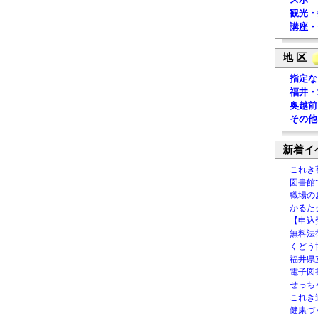
観光・
講座・
地 区
指定な
福井・
奥越前
その他
新着イ
これき
図書館
職場の
かるた
【申込
無料法律
くどう
福井県
電子図書
せっち
これき
健康づ