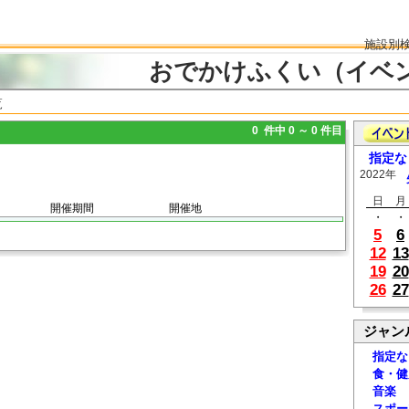
施設別
おでかけふくい（イベ
覧
0 件中 0 ～ 0 件目
指定な
2022年
日
月
開催期間
開催地
・
・
5
6
12
13
19
20
26
27
ジャン
指定な
食・健
音楽
スポー