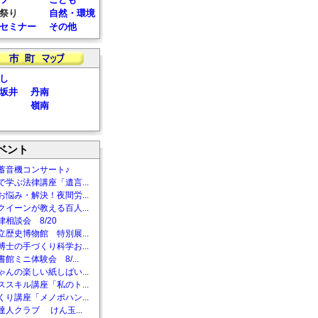
祭り
自然・環境
セミナー
その他
し
坂井
丹南
嶺南
ベント
蓄音機コンサート♪
で学ぶ法律講座「遺言...
お悩み・解決！夜間労...
クイーンが教える百人...
相談会 8/20
立歴史博物館 特別展...
博士の手づくり科学お...
館ミニ体験会 8/...
ゃんの楽しい紙しばい...
ススキル講座「私のト...
くり講座「メノポハン...
達人クラブ けん玉...