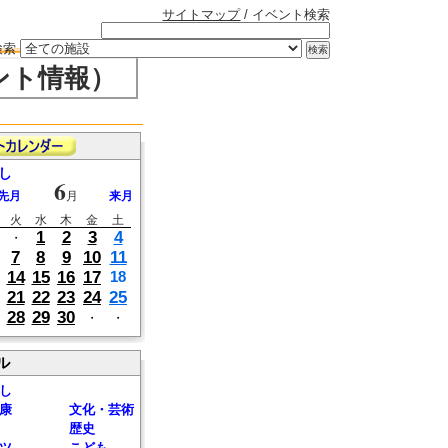
サイトマップ
/ イベント検索
検索
ント情報）
し
6
先月
月
来月
火
水
木
金
土
1
2
3
4
・
7
8
9
10
11
14
15
16
17
18
21
22
23
24
25
28
29
30
・
・
ル
し
康
文化・芸術
歴史
ツ
こども