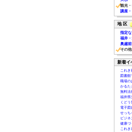
観光・
講座・
地 区
指定な
福井・
奥越前
その他
新着イ
これき
図書館
職場の
かるた
無料法律
福井県
くどう
電子図書
せっち
ビジネ
健康づ
これき