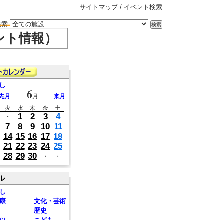
サイトマップ
/ イベント検索
検索
ント情報）
し
6
先月
月
来月
火
水
木
金
土
1
2
3
4
・
7
8
9
10
11
14
15
16
17
18
21
22
23
24
25
28
29
30
・
・
ル
し
康
文化・芸術
歴史
ツ
こども