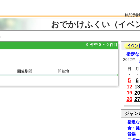
施設別
おでかけふくい（イベ
覧
0 件中 0 ～ 0 件目
指定な
2022年
日
月
開催期間
開催地
・
・
5
6
12
13
20
19
26
27
ジャン
指定な
食・健
音楽
スポー