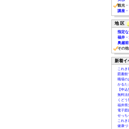
観光・
講座・
地 区
指定な
福井・
奥越前
その他
新着イ
これき
図書館
職場の
かるた
【申込
無料法律
くどう
福井県
電子図書
せっち
これき
健康づ