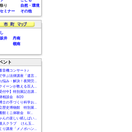
祭り
自然・環境
セミナー
その他
し
坂井
丹南
嶺南
ベント
蓄音機コンサート♪
で学ぶ法律講座「遺言...
お悩み・解決！夜間労...
クイーンが教える百人...
受付中】特別展記念講...
相談会 8/20
博士の手づくり科学お...
立歴史博物館 特別展...
館ミニ体験会 8/...
ゃんの楽しい紙しばい...
達人クラブ けん玉...
くり講座「メノポハン...