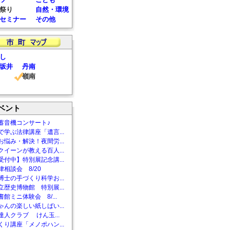
祭り
自然・環境
セミナー
その他
し
坂井
丹南
嶺南
ベント
蓄音機コンサート♪
で学ぶ法律講座「遺言...
お悩み・解決！夜間労...
クイーンが教える百人...
受付中】特別展記念講...
相談会 8/20
博士の手づくり科学お...
立歴史博物館 特別展...
館ミニ体験会 8/...
ゃんの楽しい紙しばい...
達人クラブ けん玉...
くり講座「メノポハン...