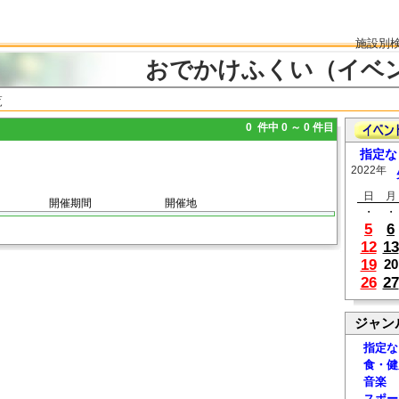
施設別
おでかけふくい（イベ
覧
0 件中 0 ～ 0 件目
指定な
2022年
日
月
開催期間
開催地
・
・
5
6
12
13
19
20
26
27
ジャン
指定な
食・健
音楽
スポー