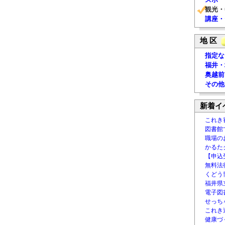
観光・
講座・
地 区
指定な
福井・
奥越前
その他
新着イ
これき
図書館
職場の
かるた
【申込
無料法律
くどう
福井県
電子図書
せっち
これき
健康づ