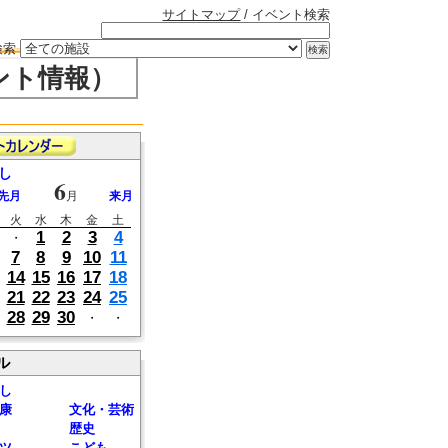
サイトマップ
/ イベント検索
検索
ント情報）
し
6
先月
月
来月
火
水
木
金
土
1
2
3
4
・
7
8
9
10
11
14
15
16
17
18
21
22
23
24
25
28
29
30
・
・
ル
し
康
文化・芸術
歴史
ツ
こども