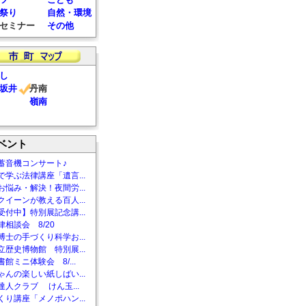
祭り
自然・環境
セミナー
その他
し
坂井
丹南
嶺南
ベント
蓄音機コンサート♪
で学ぶ法律講座「遺言...
お悩み・解決！夜間労...
クイーンが教える百人...
受付中】特別展記念講...
相談会 8/20
博士の手づくり科学お...
立歴史博物館 特別展...
館ミニ体験会 8/...
ゃんの楽しい紙しばい...
達人クラブ けん玉...
くり講座「メノポハン...