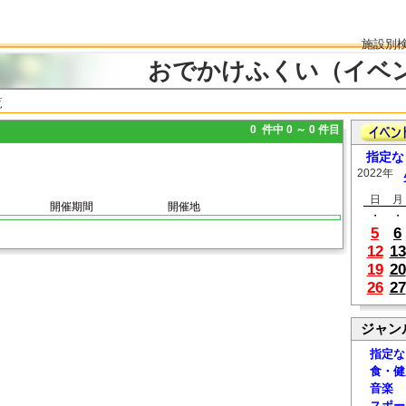
施設別
おでかけふくい（イベ
覧
0 件中 0 ～ 0 件目
指定な
2022年
日
月
開催期間
開催地
・
・
5
6
12
13
19
20
26
27
ジャン
指定な
食・健
音楽
スポー