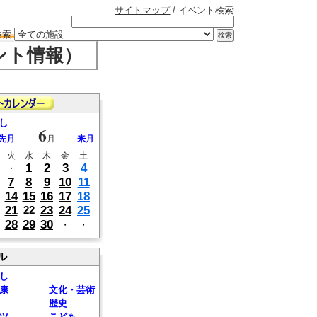
サイトマップ
/ イベント検索
検索
ント情報）
し
6
先月
月
来月
火
水
木
金
土
1
2
3
4
・
7
8
9
10
11
14
15
16
17
18
21
23
24
25
22
28
29
30
・
・
ル
し
康
文化・芸術
歴史
ツ
こども