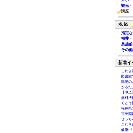
観光・
講座・
地 区
指定な
福井・
奥越前
その他
新着イ
これき
図書館
職場の
かるた
【申込
無料法律
くどう
福井県
電子図書
せっち
これき
健康づ