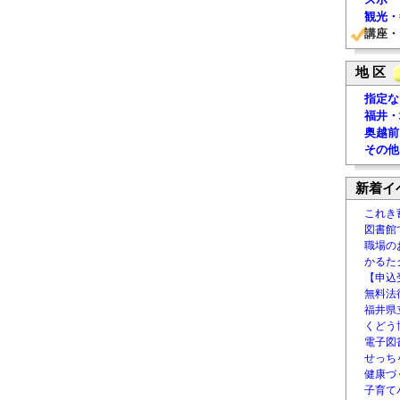
観光・
講座・
地 区
指定な
福井・
奥越前
その他
新着イ
これき
図書館
職場の
かるた
【申込
無料法律
福井県
くどう
電子図書
せっち
健康づ
子育て