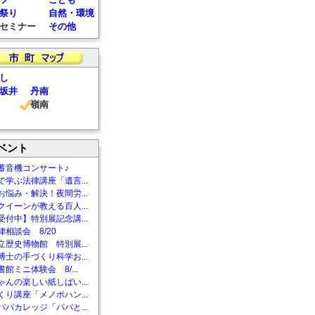
祭り
自然・環境
セミナー
その他
し
坂井
丹南
嶺南
ベント
蓄音機コンサート♪
で学ぶ法律講座「遺言...
お悩み・解決！夜間労...
クイーンが教える百人...
受付中】特別展記念講...
相談会 8/20
立歴史博物館 特別展...
博士の手づくり科学お...
館ミニ体験会 8/...
ゃんの楽しい紙しばい...
くり講座「メノポハン...
パパカレッジ「パパと...