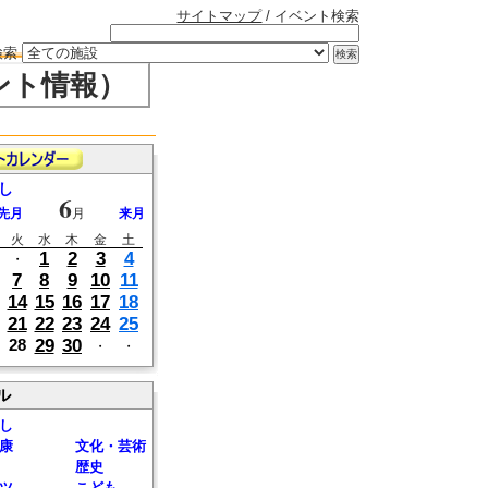
サイトマップ
/ イベント検索
検索
ント情報）
し
6
先月
月
来月
火
水
木
金
土
1
2
3
4
・
7
8
9
10
11
14
15
16
17
18
21
22
23
24
25
29
30
28
・
・
ル
し
康
文化・芸術
歴史
ツ
こども