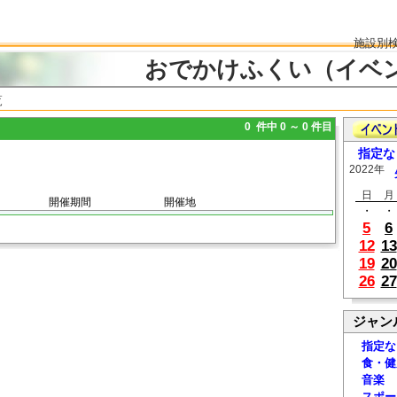
施設別
おでかけふくい（イベ
覧
0 件中 0 ～ 0 件目
指定な
2022年
日
月
開催期間
開催地
・
・
5
6
12
13
19
20
26
27
ジャン
指定な
食・健
音楽
スポー