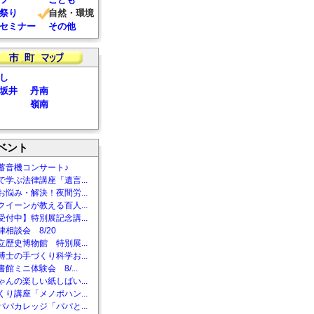
祭り
自然・環境
セミナー
その他
し
坂井
丹南
嶺南
ベント
蓄音機コンサート♪
で学ぶ法律講座「遺言...
お悩み・解決！夜間労...
クイーンが教える百人...
受付中】特別展記念講...
相談会 8/20
立歴史博物館 特別展...
博士の手づくり科学お...
館ミニ体験会 8/...
ゃんの楽しい紙しばい...
くり講座「メノポハン...
パパカレッジ「パパと...