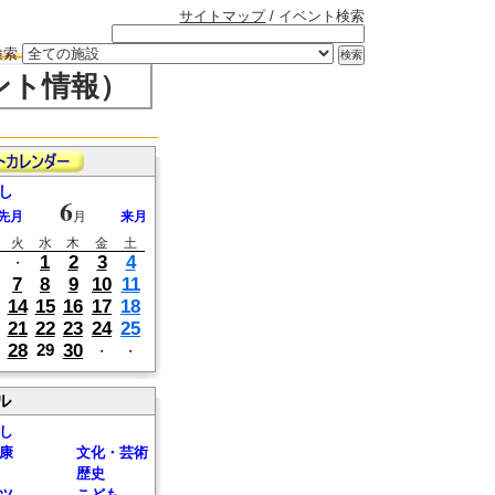
サイトマップ
/ イベント検索
検索
ント情報）
し
6
先月
月
来月
火
水
木
金
土
1
2
3
4
・
7
8
9
10
11
14
15
16
17
18
21
22
23
24
25
28
30
29
・
・
ル
し
康
文化・芸術
歴史
ツ
こども