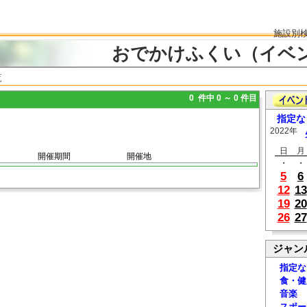
施設別
おでかけふくい（イベ
覧
0 件中 0 ～ 0 件目
指定な
2022年
日
月
開催期間
開催地
・
・
5
6
12
13
19
20
26
27
ジャン
指定な
食・健
音楽
スポー