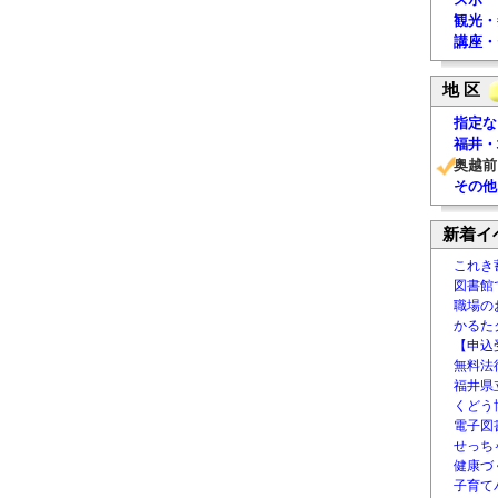
観光・
講座・
地 区
指定な
福井・
奥越前
その他
新着イ
これき
図書館
職場の
かるた
【申込
無料法律
福井県
くどう
電子図書
せっち
健康づ
子育て