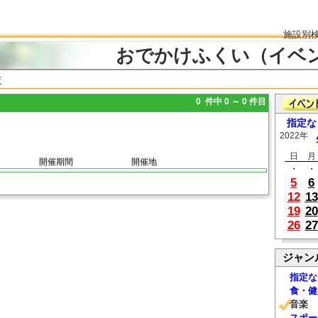
施設別
おでかけふくい（イベ
覧
0 件中 0 ～ 0 件目
指定な
2022年
日
月
開催期間
開催地
・
・
5
6
12
13
19
20
26
27
ジャン
指定な
食・健
音楽
スポー