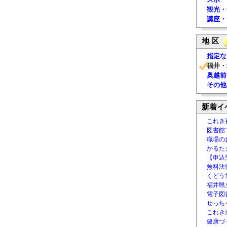
観光・
講座・
地 区
指定な
福井・
奥越前
その他
新着イ
これき
図書館
職場の
かるた
【申込
無料法律
くどう
福井県
電子図書
せっち
これき
健康づ