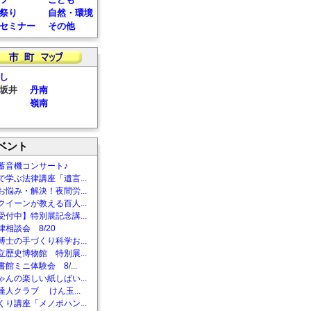
祭り
自然・環境
セミナー
その他
し
坂井
丹南
嶺南
ベント
蓄音機コンサート♪
で学ぶ法律講座「遺言...
お悩み・解決！夜間労...
クイーンが教える百人...
受付中】特別展記念講...
相談会 8/20
博士の手づくり科学お...
立歴史博物館 特別展...
館ミニ体験会 8/...
ゃんの楽しい紙しばい...
達人クラブ けん玉...
くり講座「メノポハン...