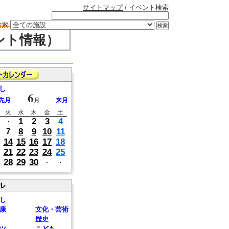
サイトマップ
/ イベント検索
検索
ント情報）
し
6
先月
月
来月
火
水
木
金
土
1
2
3
4
・
8
9
10
11
7
14
15
16
17
18
21
22
23
24
25
28
29
30
・
・
ル
し
康
文化・芸術
歴史
ツ
こども