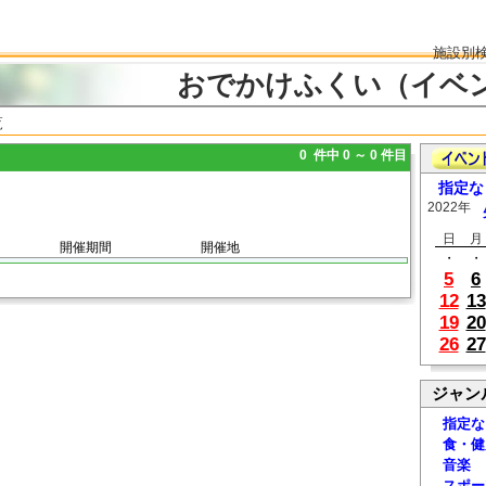
施設別
おでかけふくい（イベ
覧
0 件中 0 ～ 0 件目
指定な
2022年
日
月
開催期間
開催地
・
・
5
6
12
13
19
20
26
27
ジャン
指定な
食・健
音楽
スポー