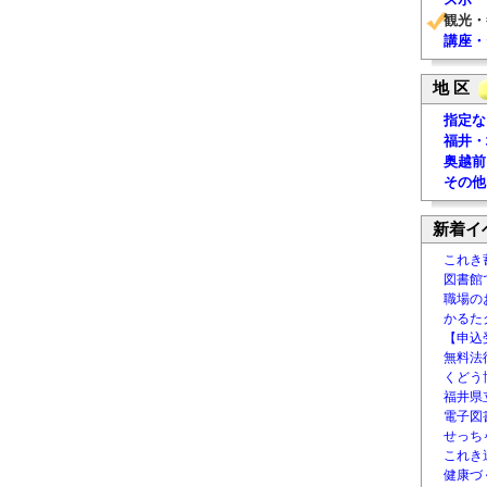
観光・
講座・
地 区
指定な
福井・
奥越前
その他
新着イ
これき
図書館
職場の
かるた
【申込
無料法律
くどう
福井県
電子図書
せっち
これき
健康づ