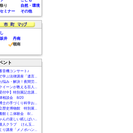
祭り
自然・環境
セミナー
その他
し
坂井
丹南
嶺南
ベント
蓄音機コンサート♪
で学ぶ法律講座「遺言...
お悩み・解決！夜間労...
クイーンが教える百人...
受付中】特別展記念講...
相談会 8/20
博士の手づくり科学お...
立歴史博物館 特別展...
館ミニ体験会 8/...
ゃんの楽しい紙しばい...
達人クラブ けん玉...
くり講座「メノポハン...