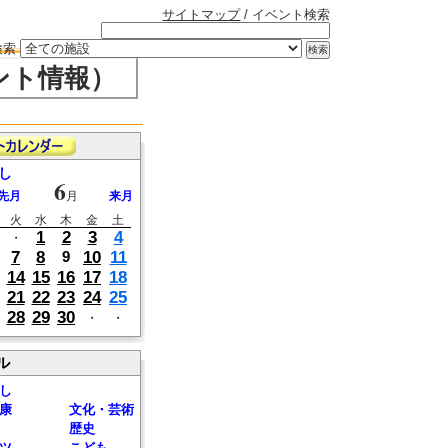
サイトマップ
/ イベント検索
検索
ント情報）
し
6
先月
月
来月
火
水
木
金
土
1
2
3
4
・
7
8
10
11
9
14
15
16
17
18
21
22
23
24
25
28
29
30
・
・
ル
し
康
文化・芸術
歴史
ツ
こども