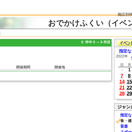
施設別
おでかけふくい（イベ
覧
0 件中 0 ～ 0 件目
指定な
2022年
日
月
開催期間
開催地
1
・
7
8
14
15
21
22
28
29
ジャン
指定な
食・健
音楽
スポー