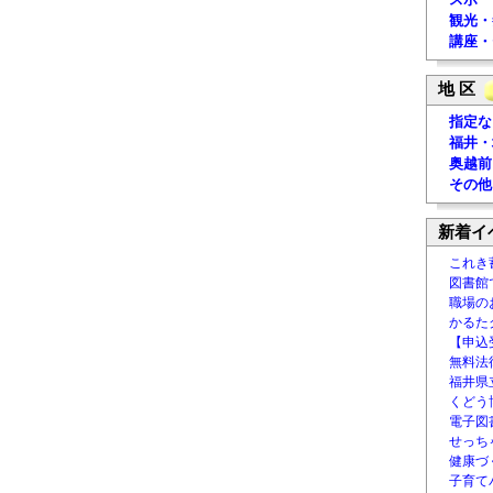
観光・
講座・
地 区
指定な
福井・
奥越前
その他
新着イ
これき
図書館
職場の
かるた
【申込
無料法律
福井県
くどう
電子図書
せっち
健康づ
子育て