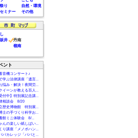
祭り
自然・環境
セミナー
その他
し
坂井
丹南
嶺南
ベント
蓄音機コンサート♪
で学ぶ法律講座「遺言...
お悩み・解決！夜間労...
クイーンが教える百人...
受付中】特別展記念講...
相談会 8/20
立歴史博物館 特別展...
博士の手づくり科学お...
館ミニ体験会 8/...
ゃんの楽しい紙しばい...
くり講座「メノポハン...
パパカレッジ「パパと...