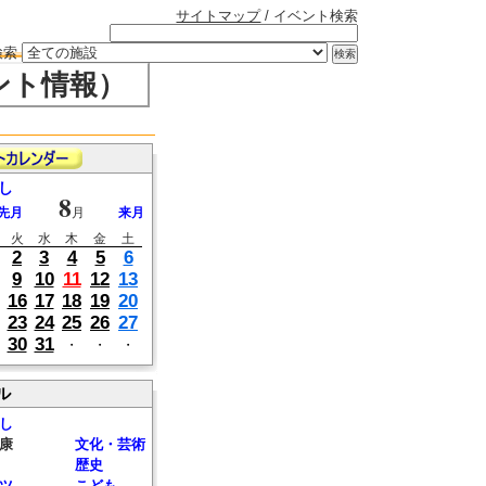
サイトマップ
/ イベント検索
検索
ント情報）
し
8
先月
月
来月
火
水
木
金
土
2
3
4
5
6
9
10
11
12
13
16
17
18
19
20
23
24
25
26
27
30
31
・
・
・
ル
し
康
文化・芸術
歴史
ツ
こども