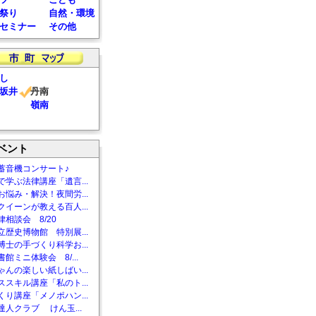
祭り
自然・環境
セミナー
その他
し
坂井
丹南
嶺南
ベント
蓄音機コンサート♪
で学ぶ法律講座「遺言...
お悩み・解決！夜間労...
クイーンが教える百人...
相談会 8/20
立歴史博物館 特別展...
博士の手づくり科学お...
館ミニ体験会 8/...
ゃんの楽しい紙しばい...
ススキル講座「私のト...
くり講座「メノポハン...
達人クラブ けん玉...