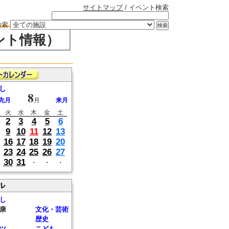
サイトマップ
/ イベント検索
検索
ント情報）
し
8
先月
月
来月
火
水
木
金
土
2
3
4
5
6
9
10
11
12
13
16
17
18
19
20
23
24
25
26
27
30
31
・
・
・
ル
し
康
文化・芸術
歴史
ツ
こども