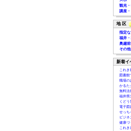
観光・
講座・
地 区
指定な
福井・
奥越前
その他
新着イ
これき
図書館
職場の
かるた
無料法律
福井県
くどう
電子図書
せっち
ビジネ
健康づ
これき