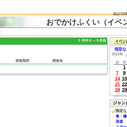
施設別
おでかけふくい（イベ
覧
0 件中 0 ～ 0 件目
指定な
2022年
開催期間
開催地
日
月
1
・
7
8
14
15
21
22
28
29
ジャン
指定な
食・健
音楽
スポー