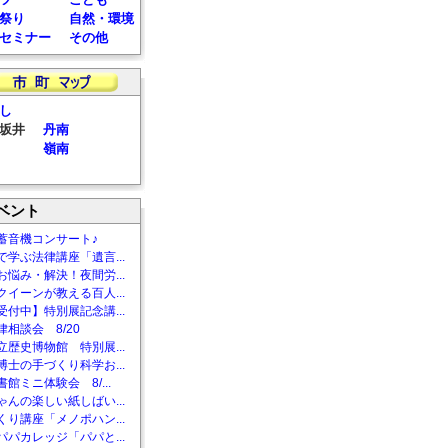
祭り
自然・環境
セミナー
その他
し
坂井
丹南
嶺南
ベント
蓄音機コンサート♪
で学ぶ法律講座「遺言...
お悩み・解決！夜間労...
クイーンが教える百人...
受付中】特別展記念講...
相談会 8/20
立歴史博物館 特別展...
博士の手づくり科学お...
館ミニ体験会 8/...
ゃんの楽しい紙しばい...
くり講座「メノポハン...
パパカレッジ「パパと...