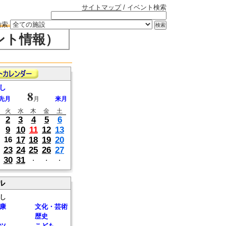
サイトマップ
/ イベント検索
検索
ント情報）
し
8
先月
月
来月
火
水
木
金
土
2
3
4
5
6
9
10
11
12
13
17
18
19
20
16
23
24
25
26
27
30
31
・
・
・
ル
し
康
文化・芸術
歴史
ツ
こども