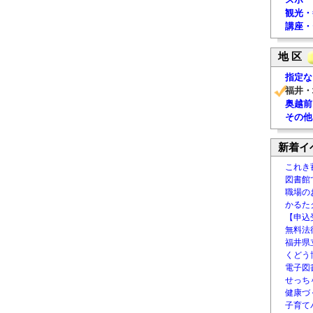
観光・
講座・
地 区
指定な
福井・
奥越前
その他
新着イ
これき
図書館
職場の
かるた
【申込
無料法律
福井県
くどう
電子図書
せっち
健康づ
子育て