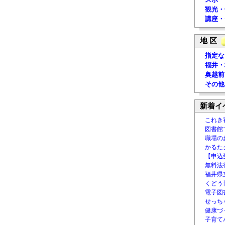
観光・
講座・
地 区
指定な
福井・
奥越前
その他
新着イ
これき
図書館
職場の
かるた
【申込
無料法律
福井県
くどう
電子図書
せっち
健康づ
子育て