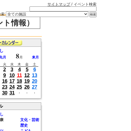
サイトマップ
/ イベント検索
検索
ント情報）
し
8
先月
月
来月
火
水
木
金
土
2
3
4
5
6
9
10
11
12
13
16
17
18
19
20
23
24
25
26
27
30
31
・
・
・
ル
し
康
文化・芸術
歴史
ツ
こども