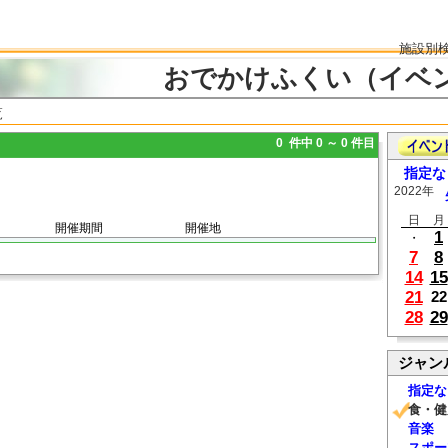
施設別
おでかけふくい（イベ
覧
0 件中 0 ～ 0 件目
指定な
2022年
日
月
開催期間
開催地
1
・
7
8
14
15
21
22
28
29
ジャン
指定な
食・健
音楽
スポー