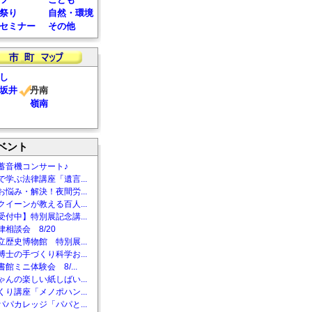
祭り
自然・環境
セミナー
その他
し
坂井
丹南
嶺南
ベント
蓄音機コンサート♪
で学ぶ法律講座「遺言...
お悩み・解決！夜間労...
クイーンが教える百人...
受付中】特別展記念講...
相談会 8/20
立歴史博物館 特別展...
博士の手づくり科学お...
館ミニ体験会 8/...
ゃんの楽しい紙しばい...
くり講座「メノポハン...
パパカレッジ「パパと...