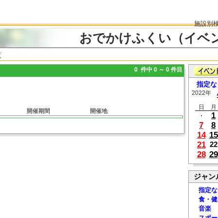
施設別
おでかけふくい（イベ
覧
0 件中 0 ～ 0 件目
指定な
2022年
日
月
開催期間
開催地
1
・
7
8
14
15
21
22
28
29
ジャン
指定な
食・健
音楽
スポー