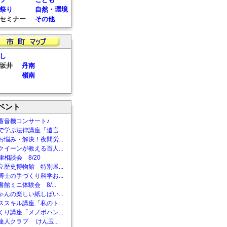
祭り
自然・環境
セミナー
その他
し
坂井
丹南
嶺南
ベント
蓄音機コンサート♪
で学ぶ法律講座「遺言...
お悩み・解決！夜間労...
クイーンが教える百人...
相談会 8/20
立歴史博物館 特別展...
博士の手づくり科学お...
館ミニ体験会 8/...
ゃんの楽しい紙しばい...
ススキル講座「私のト...
くり講座「メノポハン...
達人クラブ けん玉...