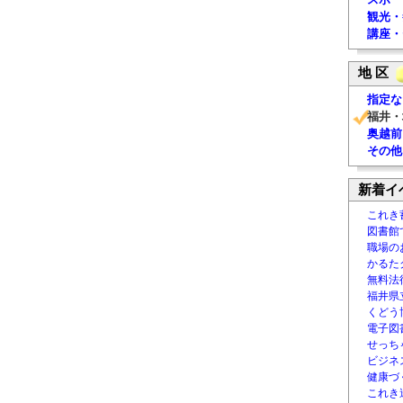
観光・
講座・
地 区
指定な
福井・
奥越前
その他
新着イ
これき
図書館
職場の
かるた
無料法律
福井県
くどう
電子図書
せっち
ビジネ
健康づ
これき