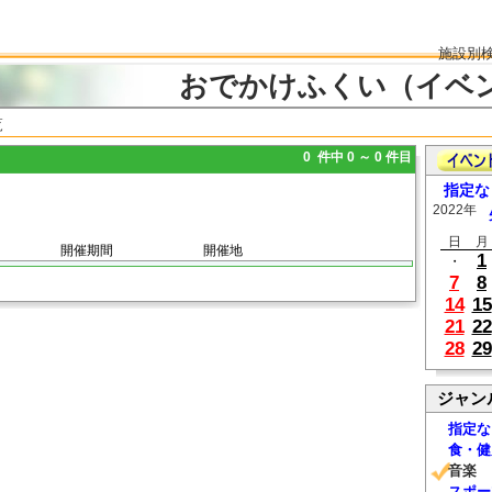
施設別
おでかけふくい（イベ
覧
0 件中 0 ～ 0 件目
指定な
2022年
日
月
開催期間
開催地
1
・
7
8
14
15
21
22
28
29
ジャン
指定な
食・健
音楽
スポー