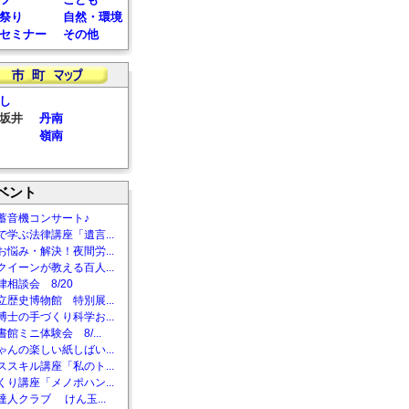
祭り
自然・環境
セミナー
その他
し
坂井
丹南
嶺南
ベント
蓄音機コンサート♪
で学ぶ法律講座「遺言...
お悩み・解決！夜間労...
クイーンが教える百人...
相談会 8/20
立歴史博物館 特別展...
博士の手づくり科学お...
館ミニ体験会 8/...
ゃんの楽しい紙しばい...
ススキル講座「私のト...
くり講座「メノポハン...
達人クラブ けん玉...