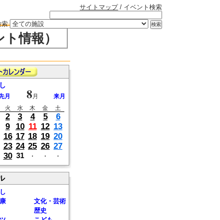
サイトマップ
/ イベント検索
検索
ント情報）
し
8
先月
月
来月
火
水
木
金
土
2
3
4
5
6
9
10
11
12
13
16
17
18
19
20
23
24
25
26
27
30
31
・
・
・
ル
し
康
文化・芸術
歴史
ツ
こども